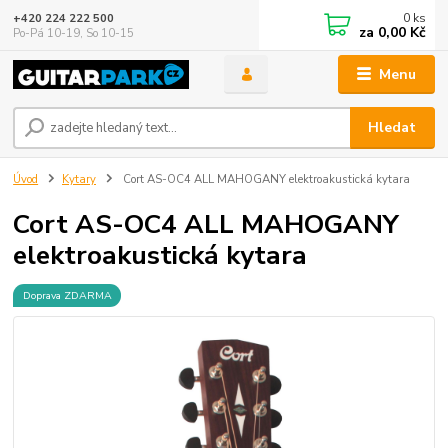
0
ks
+420 224 222 500
za
0,00 Kč
Po-Pá 10-19, So 10-15
Menu
Hledat
Úvod
Kytary
Cort AS-OC4 ALL MAHOGANY elektroakustická kytara
Cort AS-OC4 ALL MAHOGANY
elektroakustická kytara
Doprava ZDARMA