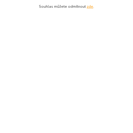
O nás
Souhlas můžete odmítnout
zde
.
Vítejte v Guitarparku...
Kde nás najdete
Najdete nás v centru Prahy...
Servis
Opravujeme...
Kontakt
+420 224 222 500
Po-Pá 10-19, So 10-15