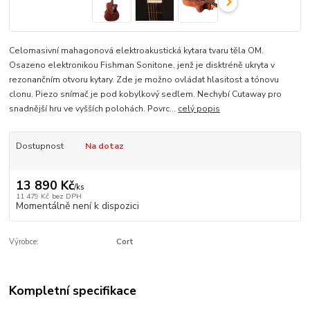
Celomasivní mahagonová elektroakustická kytara tvaru těla OM.
Osazeno elektronikou Fishman Sonitone, jenž je disktréně ukryta v
rezonančním otvoru kytary. Zde je možno ovládat hlasitost a tónovu
clonu. Piezo snímač je pod kobylkový sedlem. Nechybí Cutaway pro
snadnější hru ve vyšších polohách. Povrc...
celý popis
Dostupnost
Na dotaz
13 890 Kč
/
ks
11 479 Kč
bez DPH
Momentálně není k dispozici
Výrobce:
Cort
Kompletní specifikace