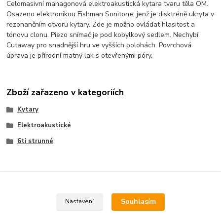
Celomasivní mahagonová elektroakustická kytara tvaru těla OM.
Osazeno elektronikou Fishman Sonitone, jenž je disktréně ukryta v
rezonančním otvoru kytary. Zde je možno ovládat hlasitost a
tónovu clonu. Piezo snímač je pod kobylkový sedlem. Nechybí
Cutaway pro snadnější hru ve vyšších polohách. Povrchová
úprava je přírodní matný lak s otevřenými póry.
Zboží zařazeno v kategoriích
Kytary
Elektroakustické
6ti strunné
Souhlasím
Nastavení