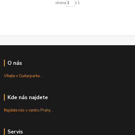
strana
z 1
O nás
Vítejte v Guitarparku...
Kde nás najdete
Najdete nás v centru Prahy...
Servis