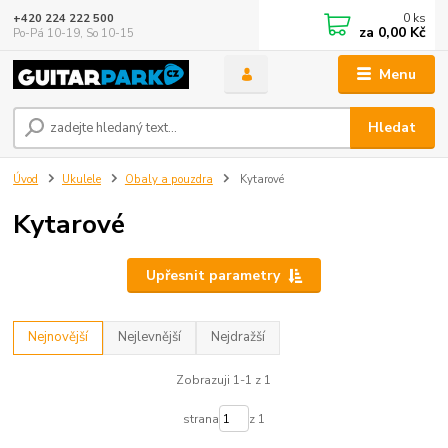
0
ks
+420 224 222 500
za
0,00 Kč
Po-Pá 10-19, So 10-15
Menu
Hledat
Úvod
Ukulele
Obaly a pouzdra
Kytarové
Kytarové
Upřesnit parametry
Nejnovější
Nejlevnější
Nejdražší
Zobrazuji 1-1 z 1
strana
z 1