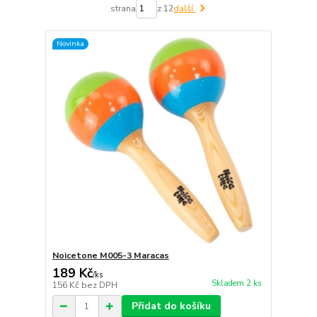
strana
z 12
další
Novinka
Noicetone M005-3 Maracas
189 Kč
/
ks
Skladem 2 ks
156 Kč
bez DPH
Přidat do košíku