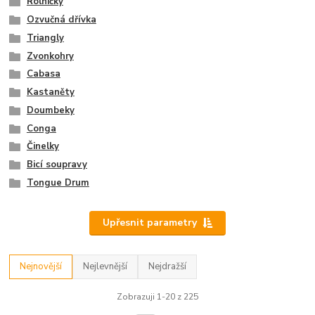
Rolničky
Ozvučná dřívka
Triangly
Zvonkohry
Cabasa
Kastaněty
Doumbeky
Conga
Činelky
Bicí soupravy
Tongue Drum
Upřesnit parametry
Nejnovější
Nejlevnější
Nejdražší
Zobrazuji 1-20 z 225