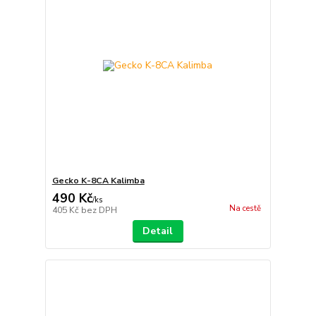
Gecko K-8CA Kalimba
490 Kč
/
ks
Na cestě
405 Kč
bez DPH
Detail