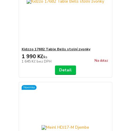
Kidzzo 17682 Table Bells stolní zvonky
1 990 Kč
/
ks
Na dotaz
1 645 Kč
bez DPH
Detail
Novinka