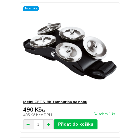
Novinka
Meinl CFT5-BK tamburina na nohu
490 Kč
/
ks
Skladem 1 ks
405 Kč
bez DPH
Přidat do košíku