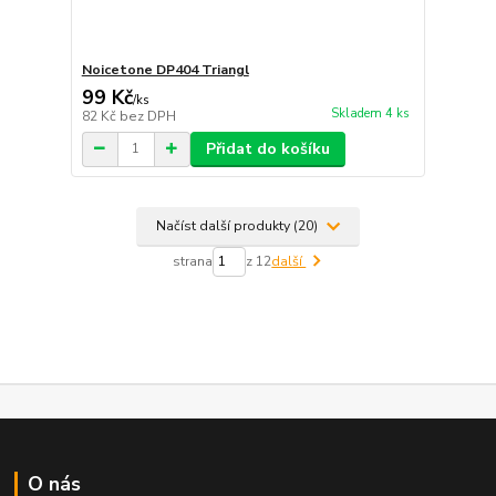
Noicetone DP404 Triangl
99 Kč
/
ks
Skladem 4 ks
82 Kč
bez DPH
Přidat do košíku
Načíst další produkty (20)
strana
z 12
další
O nás