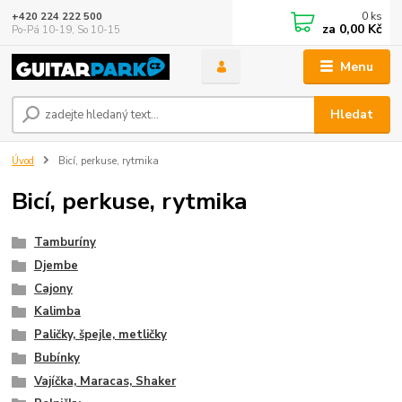
0
ks
+420 224 222 500
za
0,00 Kč
Po-Pá 10-19, So 10-15
Menu
Hledat
Úvod
Bicí, perkuse, rytmika
Bicí, perkuse, rytmika
Tamburíny
Djembe
Cajony
Kalimba
Paličky, špejle, metličky
Bubínky
Vajíčka, Maracas, Shaker