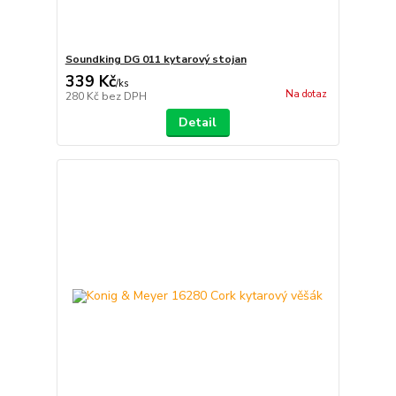
Soundking DG 011 kytarový stojan
339 Kč
/
ks
Na dotaz
280 Kč
bez DPH
Detail