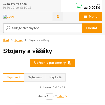
0
ks
+420 224 222 500
za
0,00 Kč
Po-Pá 10-19, So 10-15
Menu
Hledat
Úvod
Kytary
Stojany a věšáky
Stojany a věšáky
Upřesnit parametry
Nejnovější
Nejlevnější
Nejdražší
Zobrazuji 1-20 z 29
strana
z 2
další