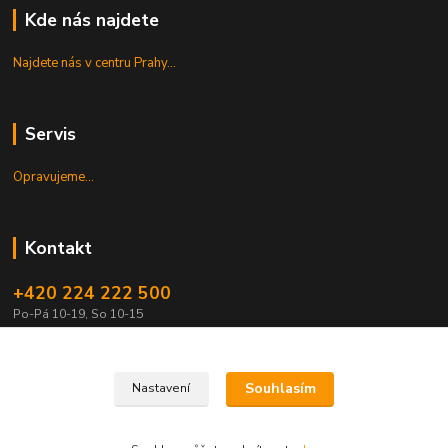
Kde nás najdete
Najdete nás v centru Prahy...
Servis
Opravujeme...
Kontakt
+420 224 222 500
Po-Pá 10-19, So 10-15
shop@guitarpark.cz
Souhlasím
Nastavení