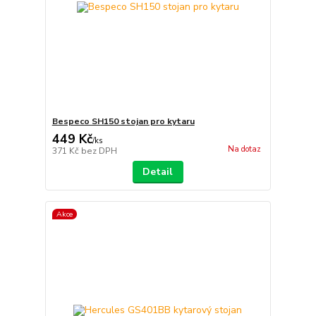
Bespeco SH150 stojan pro kytaru
449 Kč
/
ks
Na dotaz
371 Kč
bez DPH
Detail
Akce