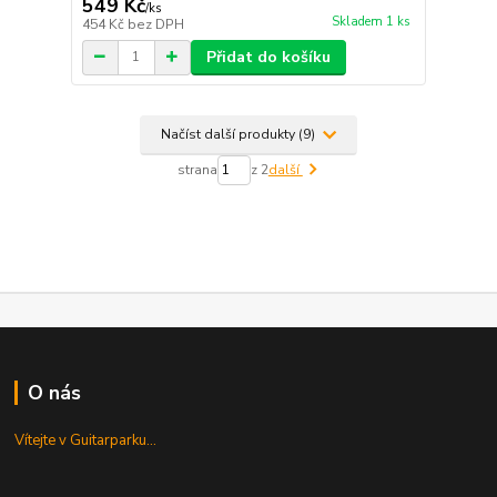
549 Kč
/
ks
Skladem 1 ks
454 Kč
bez DPH
Přidat do košíku
Načíst další produkty (9)
strana
z 2
další
O nás
Vítejte v Guitarparku...