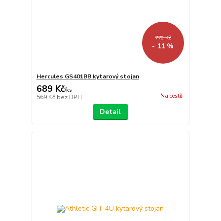
770 Kč
- 11 %
Hercules GS401BB kytarový stojan
689 Kč
/
ks
Na cestě
569 Kč
bez DPH
Detail