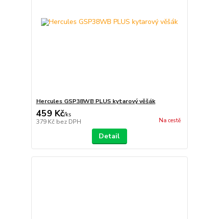
Hercules GSP38WB PLUS kytarový věšák
459 Kč
/
ks
Na cestě
379 Kč
bez DPH
Detail