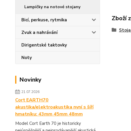
Lampičky na notové stojany
Zboží 
Bicí, perkuse, rytmika
Stoja
Zvuk a nahrávání
Dirigentské taktovky
Noty
Novinky
21.07.2026
Cort EARTH70
akustika/elektroakustika nyní s šíří
hmatníku: 43mm 45mm 48mm
Model Cort Earth 70 je historicky
nejúspěšnější a nejprodávanější akustická