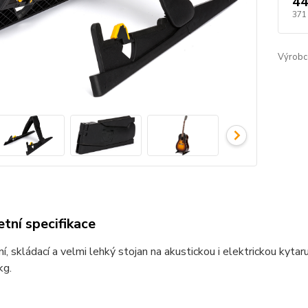
44
371
Výrobc
tní specifikace
, skládací a velmi lehký stojan na akustickou i elektrickou kytar
kg.