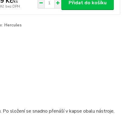
9 Kč
/
ks
Přidat do košíku
 Kč
bez DPH
e:
Hercules
u. Po složení se snadno přenáší v kapse obalu nástroje,