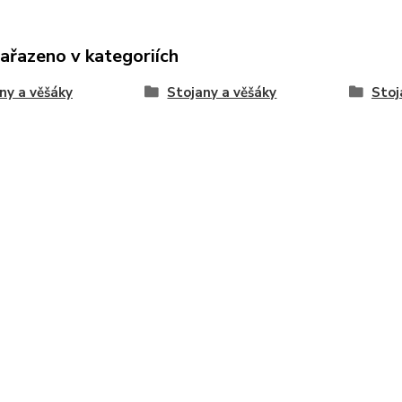
zařazeno v kategoriích
ny a věšáky
Stojany a věšáky
Stoj