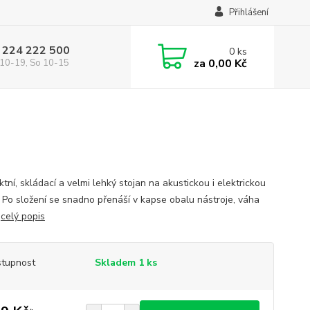
Přihlášení
 224 222 500
0
ks
za
0,00 Kč
10-19, So 10-15
tní, skládací a velmi lehký stojan na akustickou i elektrickou
. Po složení se snadno přenáší v kapse obalu nástroje, váha
.
celý popis
tupnost
Skladem 1 ks