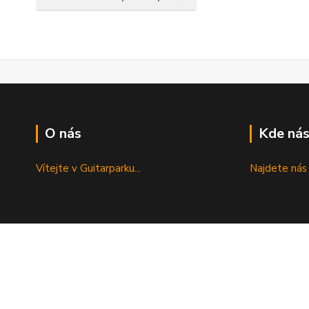
O nás
Kde nás
Vítejte v Guitarparku...
Najdete nás 