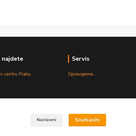
 najdete
Servis
v centru Prahy...
Opravujeme...
Souhlasím
Nastavení