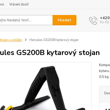
vis
Vrácení zboží
+420
Hledat
Po-Pá 
tojany a věšáky
Hercules GS200B kytarový stojan
ules GS200B kytarový stojan
Kompak
kytaru
0,5 kg
Dos