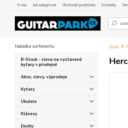
O nás
Jak nakupovat
Obchodní podmínky
Kontakty
Ser
Nabídka sortimentu
Úvod
S
Herc
B-Stock - sleva na vystavené
kytary v prodejně
Akce, slevy, výprodeje
Kytary
Ukulele
Klávesy
Dechy