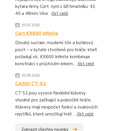
kytara firmy Cort. nyní s šíří hmatníku: 43,
45 a 48mm..Více
číst celé
20.07.2026
Cort KX600 Infinite
Dlouhý sustain, moderní tón a butikový
pocit – v kytaře stvořené pro hráče, kteří
požadují víc. KX600 Infinite kombinuje
konstrukci s průchozím krkem,...
číst celé
30.06.2026
CASIO CT-S1
CT S1 jsou vysoce flexibilní klávesy
vhodné pro začínající a pokročilé hráče.
Klávesy mají nespočet funkcí a zvukových
rejstříků, které umožňují hrát ...
číst celé
Zobrazit všechny novinky