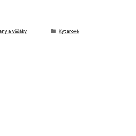
any a věšáky
Kytarové