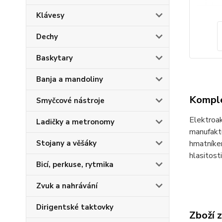
Klávesy
Dechy
Baskytary
Banja a mandoliny
Komple
Smyčcové nástroje
Elektroak
Ladičky a metronomy
manufaktu
hmatníkem
Stojany a věšáky
hlasitost
Bicí, perkuse, rytmika
Zvuk a nahrávání
Dirigentské taktovky
Zboží 