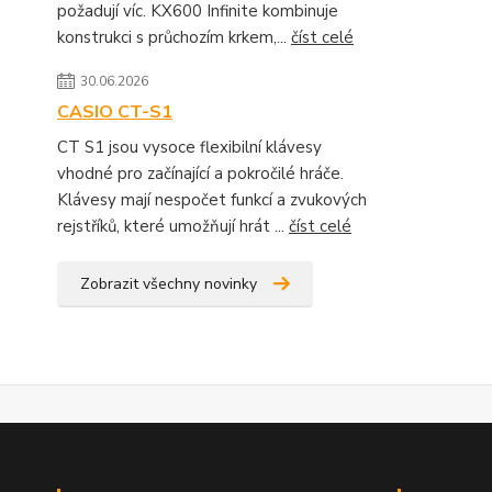
požadují víc. KX600 Infinite kombinuje
konstrukci s průchozím krkem,...
číst celé
30.06.2026
CASIO CT-S1
CT S1 jsou vysoce flexibilní klávesy
vhodné pro začínající a pokročilé hráče.
Klávesy mají nespočet funkcí a zvukových
rejstříků, které umožňují hrát ...
číst celé
Zobrazit všechny novinky