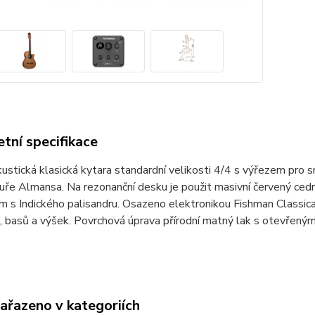
tní specifikace
ustická klasická kytara standardní velikosti 4/4 s výřezem pro 
ře Almansa. Na rezonanční desku je použit masivní červený ced
 s Indického palisandru. Osazeno elektronikou Fishman Classica 
i, basů a výšek. Povrchová úprava přírodní matný lak s otevřeným
zařazeno v kategoriích