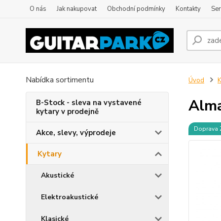
O nás
Jak nakupovat
Obchodní podmínky
Kontakty
Ser
Nabídka sortimentu
Úvod
K
Alma
B-Stock - sleva na vystavené
kytary v prodejně
Doprava
Akce, slevy, výprodeje
Kytary
Akustické
Elektroakustické
Klasické