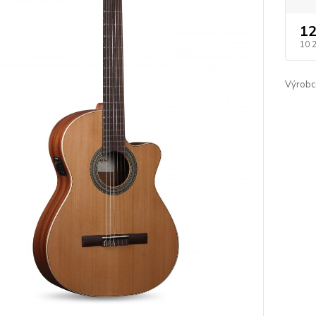
12
10 
Výrobc