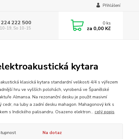
Přihlášení
 224 222 500
0
ks
za
0,00 Kč
10-19, So 10-15
ektroakustická kytara
oakustická klasická kytara standardní velikosti 4/4 s výřezem
adnější hru ve vyšších polohách, vyrobená ve Španělské
ktuře Almansa. Na rezonanční desku je použit masivní
ý cedr, na luby a zadní desku mahagon. Mahagonový krk s
kem s Indického palisandru. Osazeno elektron...
celý popis
tupnost
Na dotaz