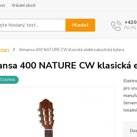
vis
Vrácení zboží
+420
Hledat
Po-Pá 
ytary
Almansa 400 NATURE CW klasická elektroakustická kytara
nsa 400 NATURE CW klasická el
 ZDARMA
Elektr
pro sn
manufa
červen
hmatní
Dos