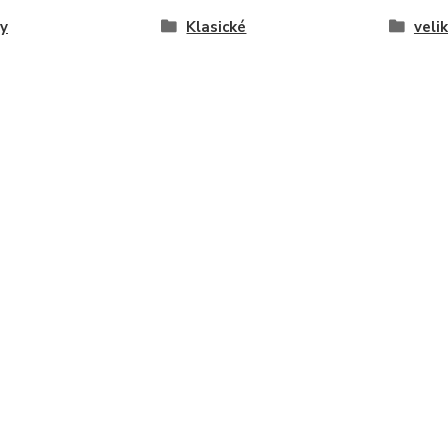
y
Klasické
veli