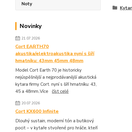
Noty
Kytar
Novinky
21.07.2026
Cort EARTH70
akustika/elektroakustika nyní s šíří
hmatníku: 43mm 45mm 48mm
Model Cort Earth 70 je historicky
nejúspěšnější a nejprodávanější akustická
kytara firmy Cort. nyní s šíří hmatníku: 43,
45 a 48mm..Více
číst celé
20.07.2026
Cort KX600 Infinite
Dlouhý sustain, moderní tón a butikový
pocit – v kytaře stvořené pro hráče, kteří