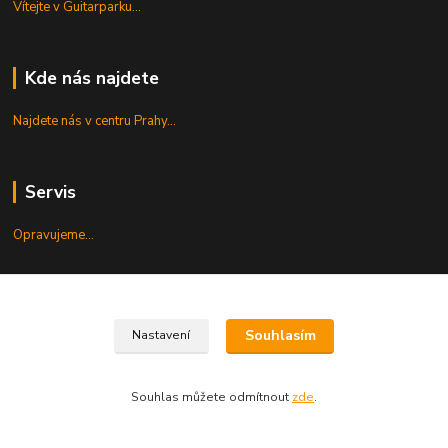
Vítejte v Guitarparku...
Kde nás najdete
Najdete nás v centru Prahy...
Servis
Opravujeme...
Kontakt
Souhlasím
Nastavení
+420 224 222 500
Po-Pá 10-19, So 10-15
Souhlas můžete odmítnout
zde
.
shop@guitarpark.cz