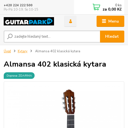
0
ks
+420 224 222 500
za
0,00 Kč
Po-Pá 10-19, So 10-15
Menu
Hledat
Úvod
Kytary
Almansa 402 klasická kytara
Almansa 402 klasická kytara
Doprava ZDARMA