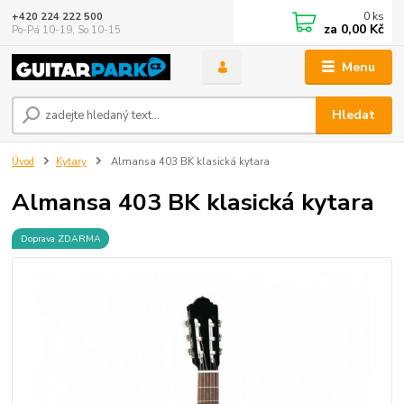
0
ks
+420 224 222 500
za
0,00 Kč
Po-Pá 10-19, So 10-15
Menu
Hledat
Úvod
Kytary
Almansa 403 BK klasická kytara
Almansa 403 BK klasická kytara
Doprava ZDARMA