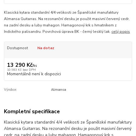
Klasická kytara standardní 4/4 velikosti ze Španělské manufaktury
Almansa Guitarras. Na rezonanční desku je použit masivní červený cedr,
na zadní desku a luby mahagon. Hamagonový krk s hmatníkem z
Indického palisandru. Povrchová úprava BK - černý lesklý lak.
celý popis
Dostupnost
Na dotaz
13 290 Kč
/
ks
10 983 Kč
bez DPH
Momentálně není k dispozici
Výrobce:
Almansa
Kompletní specifikace
Klasická kytara standardní 4/4 velikosti ze Španělské manufaktury
Almansa Guitarras. Na rezonanční desku je použit masivní červený
cedr, na zadní desku a luby mahagon. Hamagonový krk s