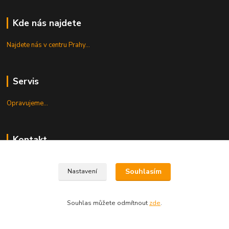
Kde nás najdete
Najdete nás v centru Prahy...
Servis
Opravujeme...
Kontakt
+420 224 222 500
Souhlasím
Nastavení
Po-Pá 10-19, So 10-15
shop@guitarpark.cz
Souhlas můžete odmítnout
zde
.