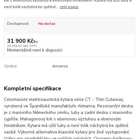
krk s ebenovou výztuhou a ebenovým hmatníkem. Kytara má užší luby a
není tolik náchylná ke zpětné...
celý popis
Dostupnost
Na dotaz
31 900 Kč
/
ks
26 364 Kč
bez DPH
Momentálně není k dispozici
Výrobce:
Almansa
Kompletní specifikace
Celomasivní elektroaustická kytara série CT - Thin Cutaway,
vyrobená ve Španělské manufaktuře Almansa. Rezonanční deska
je z masivního Německého smrku, luby a zadní deska z masivního
cypřiše. Mahagonový krk s ebenovou výztuhou a ebenovým
hmatníkem. Kytara má užší luby a není tolik náchylná ke zpětné
vazbě. Výborná alternativa klasické kytary pro živé vystupování.
Výřez pro snadnější hru ve vyšších polohách. Osazeno špičkovou