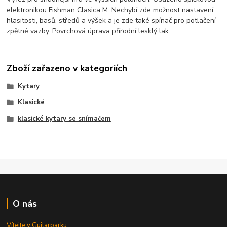
elektronikou Fishman Clasica M. Nechybí zde možnost nastavení
hlasitosti, basů, středů a výšek a je zde také spínač pro potlačení
zpětné vazby. Povrchová úprava přírodní lesklý lak.
Zboží zařazeno v kategoriích
Kytary
Klasické
klasické kytary se snímačem
O nás
Vítejte v Guitarparku...