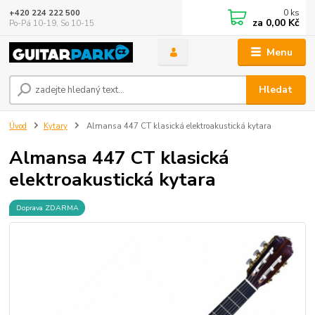
0
ks
+420 224 222 500
za
0,00 Kč
Po-Pá 10-19, So 10-15
Menu
Hledat
Úvod
Kytary
Almansa 447 CT klasická elektroakustická kytara
Almansa 447 CT klasická
elektroakustická kytara
Doprava ZDARMA