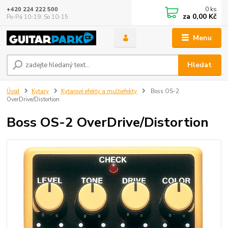
0
ks
+420 224 222 500
za
0,00 Kč
Po-Pá 10-19, So 10-15
Menu
Hledat
Úvod
Kytary
Kytarové efekty a multiefekty
Boss OS-2
OverDrive/Distortion
Boss OS-2 OverDrive/Distortion