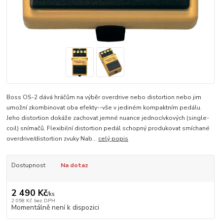
Boss OS-2 dává hráčům na výběr overdrive nebo distortion nebo jim
umožní zkombinovat oba efekty--vše v jediném kompaktním pedálu.
Jeho distortion dokáže zachovat jemné nuance jednocívkových (single-
coil) snímačů. Flexibilní distortion pedál schopný produkovat smíchané
overdrive/distortion zvuky Nab...
celý popis
Dostupnost
Na dotaz
2 490 Kč
/
ks
2 058 Kč
bez DPH
Momentálně není k dispozici