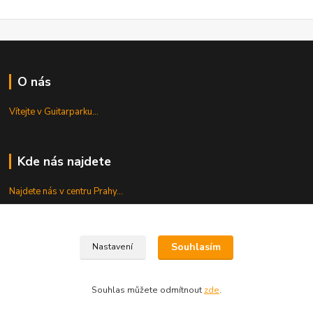
O nás
Vítejte v Guitarparku...
Kde nás najdete
Najdete nás v centru Prahy...
Servis
Souhlasím
Nastavení
Opravujeme...
Souhlas můžete odmítnout
zde
.