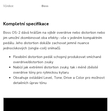
Výrobce:
Boss
Kompletní specifikace
Boss OS-2 dává hráčům na výběr overdrive nebo distortion nebo
jim umožní zkombinovat oba efekty--vše v jediném kompaktním
pedálu. Jeho distortion dokáže zachovat jemné nuance
jednocívkových (single-coil) snímačů.
Flexibilní distortion pedál schopný produkovat smíchané
overdrive/distortion zvuky
Nabízí jak extrémní distortion zvuky, tak i méně zběsilé
overdrive tóny pro rytmickou kytaru
Obsahuje ovládání Level, Tone, Drive a Color pro možnost
detailních úprav tónu