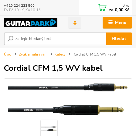
0
ks
+420 224 222 500
za
0,00 Kč
Po-Pá 10-19, So 10-15
Menu
Hledat
Úvod
Zvuk a nahrávání
Kabely
Cordial CFM 1,5 WV kabel
Cordial CFM 1,5 WV kabel