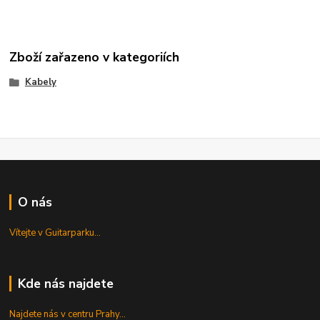
Zboží zařazeno v kategoriích
Kabely
O nás
Vítejte v Guitarparku...
Kde nás najdete
Najdete nás v centru Prahy...