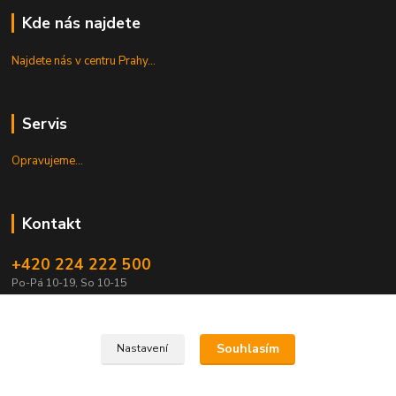
Kde nás najdete
Najdete nás v centru Prahy...
Servis
Opravujeme...
Kontakt
+420 224 222 500
Po-Pá 10-19, So 10-15
shop@guitarpark.cz
Souhlasím
Nastavení