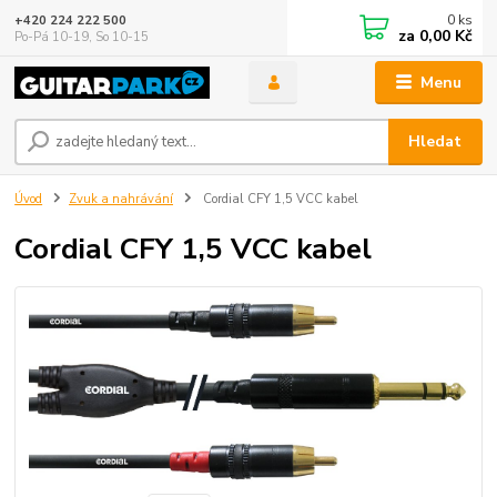
0
ks
+420 224 222 500
za
0,00 Kč
Po-Pá 10-19, So 10-15
Menu
Hledat
Úvod
Zvuk a nahrávání
Cordial CFY 1,5 VCC kabel
Cordial CFY 1,5 VCC kabel