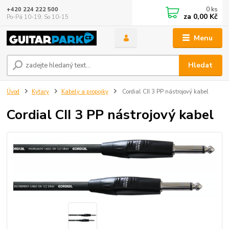
0
ks
+420 224 222 500
za
0,00 Kč
Po-Pá 10-19, So 10-15
Menu
Hledat
Úvod
Kytary
Kabely a propojky
Cordial CII 3 PP nástrojový kabel
Cordial CII 3 PP nástrojový kabel