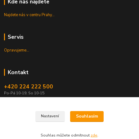
Kde nás najdete
Najdete nás v centru Prahy...
Servis
Opravujeme...
Kontakt
+420 224 222 500
Po-Pá 10-19, So 10-15
shop@guitarpark.cz
Souhlasím
Nastavení
Souhlas můžete odmítnout
zde
.