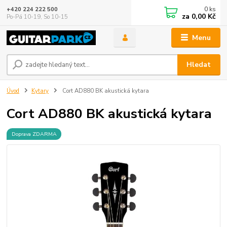
0
ks
+420 224 222 500
za
0,00 Kč
Po-Pá 10-19, So 10-15
Menu
Hledat
Úvod
Kytary
Cort AD880 BK akustická kytara
Cort AD880 BK akustická kytara
Doprava ZDARMA