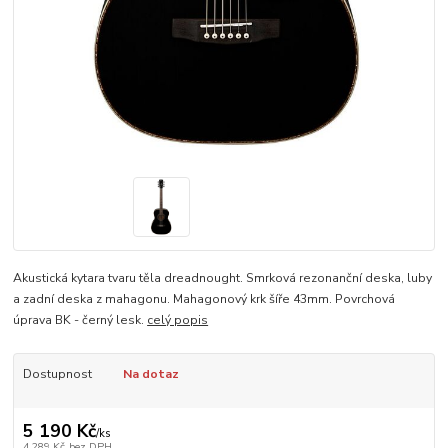
Akustická kytara tvaru těla dreadnought. Smrková rezonanční deska, luby
a zadní deska z mahagonu. Mahagonový krk šíře 43mm. Povrchová
úprava BK - černý lesk.
celý popis
Dostupnost
Na dotaz
5 190 Kč
/
ks
4 289 Kč
bez DPH