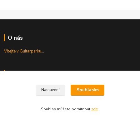
O nás
Vítejte v Guitarparku...
Kde nás najdete
Najdete nás v centru Prahy...
Souhlasím
Nastavení
Servis
Souhlas můžete odmítnout
zde
.
Opravujeme...