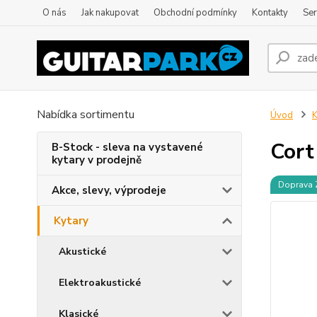
O nás
Jak nakupovat
Obchodní podmínky
Kontakty
Ser
Nabídka sortimentu
Úvod
K
Cort
B-Stock - sleva na vystavené
kytary v prodejně
Doprava
Akce, slevy, výprodeje
Kytary
Akustické
Elektroakustické
Klasické