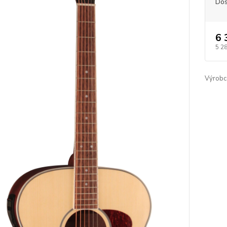
Dos
6 
5 2
Výrobc