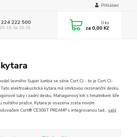
Přihlášení
 224 222 500
0
ks
za
0,00 Kč
10-19, So 10-15
kytara
odel levného Super Jumba se série Cort CJ - to je Cort CJ-
Tato elektroakustická kytara má smrkovou rezonanční desku
gonové luby i zadní desku. Mahagonový krk s hmatníkem šíře
 nultého pražce. Kytara je osazena zcela novým
silovačem Cort® CE306T PREAMP s integrovanou lad...
celý