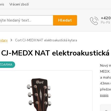
vis
Vrácení zboží
+420
Hledat
Po-Pá 
ytary
Cort CJ-MEDX NAT elektroakustická kytara
 CJ-MEDX NAT elektroakustická 
 ZDARMA
Nový m
MEDX. 
a maha
43mm u
předze
popis