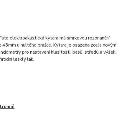
Tato elektroakustická kytara má smrkovou rezonanční
e 43mm u nultého pražce. Kytara je osazena zcela novým
ometry pro nastavení hlasitosti, basů, středů a výšek.
rodní lesklý lak.
strunné