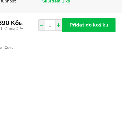
tupnost
Skladem 1 ks
390 Kč
/
ks
Přidat do košíku
81 Kč
bez DPH
e:
Cort