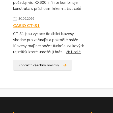
požadují víc. KX600 Infinite kombinuje
konstrukci s průchozím krkem,...
číst celé
30.06.2026
CASIO CT-S1
CT S1 jsou vysoce flexibilní klávesy
vhodné pro začínající a pokročilé hráče.
Klávesy mají nespočet funkcí a zvukových
rejstříků, které umožňují hrát ...
číst celé
Zobrazit všechny novinky