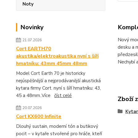
Noty
Komple
Novinky
Nový mode
21.07.2026
desku a 
Cort EARTH70
předzesi
akustika/elektroakustika nyní s šíří
Nechybí a
hmatníku: 43mm 45mm 48mm
Model Cort Earth 70 je historicky
nejúspěšnější a nejprodávanější akustická
kytara firmy Cort. nyní s šíří hmatníku: 43,
45 a 48mm..Více
číst celé
Zboží 
20.07.2026
Kytar
Cort KX600 Infinite
Dlouhý sustain, moderní tón a butikový
pocit – v kytaře stvořené pro hráče, kteří