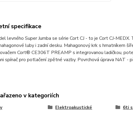
tní specifikace
l levného Super Jumba se série Cort CJ - to je Cort CJ-MEDX. 
mahagonové luby i zadní desku. Mahagonový krk s hmatníkem šíř
lovačem Cort® CE306T PREAMP s integrovanou ladičkou, potenci
ni spínač pro potlačení zpětné vazby. Povrchová úprava NAT - pří
zařazeno v kategoriích
y
Elektroakustické
6ti 