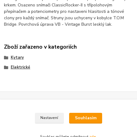
krkem. Osazeno snímači ClassicRocker-II s třípolohovým
přepínačem a potenciometry pro nastaveni hlasitosti a tónové
clony pro každý snímač. Struny jsou uchyceny v kobylce T.O.M
Bridge. Povrchová úprava VB - Vintage Burst lesklý lak.
Zboží zařazeno v kategoriích
Kytary
Elektrické
Souhlasím
O nás
Nastavení
Vítejte v Guitarparku...
Souhlas můžete odmítnout
zde
.