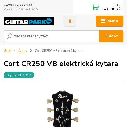
0
ks
+420 224 222 500
za
0,00 Kč
Po-Pá 10-19, So 10-15
Menu
Hledat
Úvod
Kytary
Cort CR250 VB elektrická kytara
Cort CR250 VB elektrická kytara
Doprava ZDARMA