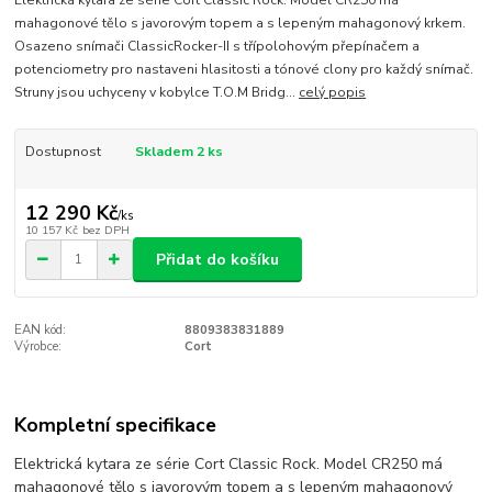
Elektrická kytara ze série Cort Classic Rock. Model CR250 má
mahagonové tělo s javorovým topem a s lepeným mahagonový krkem.
Osazeno snímači ClassicRocker-II s třípolohovým přepínačem a
potenciometry pro nastaveni hlasitosti a tónové clony pro každý snímač.
Struny jsou uchyceny v kobylce T.O.M Bridg...
celý popis
Dostupnost
Skladem 2 ks
12 290 Kč
/
ks
10 157 Kč
bez DPH
Přidat do košíku
EAN kód:
8809383831889
Výrobce:
Cort
Kompletní specifikace
Elektrická kytara ze série Cort Classic Rock. Model CR250 má
mahagonové tělo s javorovým topem a s lepeným mahagonový