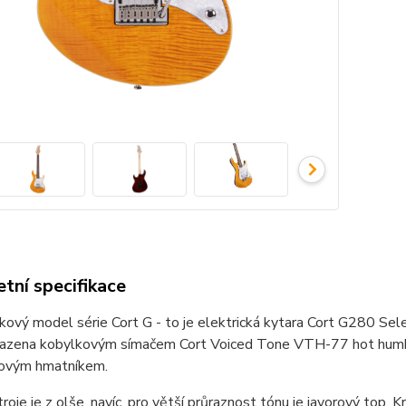
tní specifikace
kový model série Cort G - to je elektrická kytara Cort G280 Se
sazena kobylkovým símačem Cort Voiced Tone VTH-77 hot humb
rovým hmatníkem.
roje je z olše, navíc, pro větší průraznost tónu je javorový top.