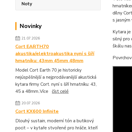
Noty
hmatníkem
dílny Cor
s jasným
Novinky
Kytara j
silný pro
21.07.2026
škálu nas
Cort EARTH70
akustika/elektroakustika nyní s šíří
Povrchov
hmatníku: 43mm 45mm 48mm
Model Cort Earth 70 je historicky
nejúspěšnější a nejprodávanější akustická
kytara firmy Cort. nyní s šíří hmatníku: 43,
45 a 48mm..Více
číst celé
20.07.2026
Cort KX600 Infinite
Dlouhý sustain, moderní tón a butikový
pocit – v kytaře stvořené pro hráče, kteří