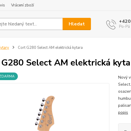
vis
Vrácení zboží
+420
Hledat
Po-Pá 
ytary
Cort G280 Select AM elektrická kytara
 G280 Select AM elektrická kyta
 ZDARMA
Nový v
Select
osazen
humbuc
palisan
popis