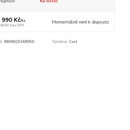
tupnost
Na dotaz
 990 Kč
/
ks
Momentálně není k dispozici
388 Kč
bez DPH
d:
8809625368050
Výrobce:
Cort