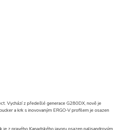
lect. Vychází z předešlé generace G280DX, nově je
ucker a krk s inovovaným ERGO-V profilem je osazen
 Krk je z pravého Kanadského javoru osazen palisandrovým