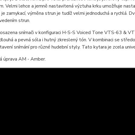
. Velmi lehce a jemně nastavitená výztuha krku umožňuje nastav
t je zamykací, výměna strun je tudíž velmi jednoduchá a rychlá. D
 vedením strun.
e osazena snímači v konfiguraci H-S-S Voiced Tone VTS-63 & V
 dlouhá a pevná sóla i hutný zkreslený tón. V kombinaci se stře
tavení snímání pro různé hudební styly. Tato kytara je zcela univ
á úprava AM - Amber.