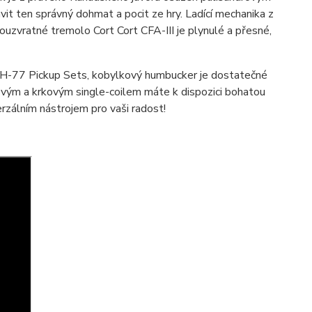
it ten správný dohmat a pocit ze hry. Ladící mechanika z
vouzvratné tremolo Cort Cort CFA-III je plynulé a přesné,
TH-77 Pickup Sets, kobylkový humbucker je dostatečné
dovým a krkovým single-coilem máte k dispozici bohatou
erzálním nástrojem pro vaši radost!