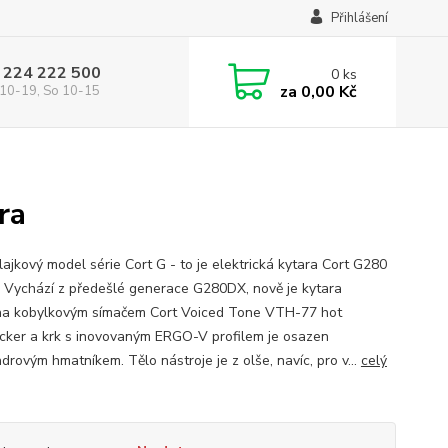
Přihlášení
 224 222 500
0
ks
za
0,00 Kč
10-19, So 10-15
ra
lajkový model série Cort G - to je elektrická kytara Cort G280
. Vychází z předešlé generace G280DX, nově je kytara
a kobylkovým símačem Cort Voiced Tone VTH-77 hot
ker a krk s inovovaným ERGO-V profilem je osazen
drovým hmatníkem. Tělo nástroje je z olše, navíc, pro v...
celý