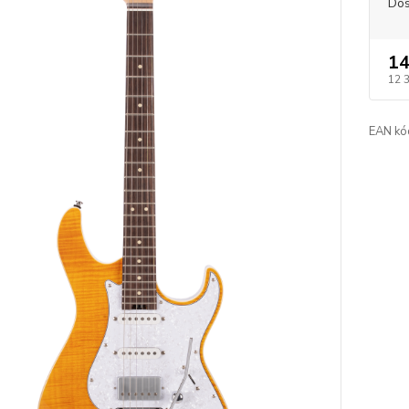
Dos
14
12 
EAN kó