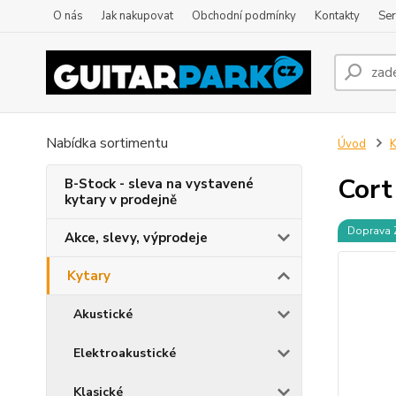
O nás
Jak nakupovat
Obchodní podmínky
Kontakty
Ser
Nabídka sortimentu
Úvod
K
Cort
B-Stock - sleva na vystavené
kytary v prodejně
Doprava
Akce, slevy, výprodeje
Kytary
Akustické
Elektroakustické
Klasické