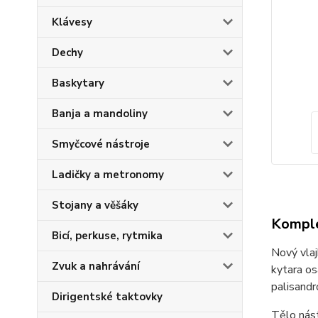
Klávesy
Dechy
Baskytary
Banja a mandoliny
Smyčcové nástroje
Ladičky a metronomy
Stojany a věšáky
Komple
Bicí, perkuse, rytmika
Nový vlaj
Zvuk a nahrávání
kytara o
palisand
Dirigentské taktovky
Tělo nást