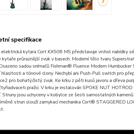
tní specifikace
 elektrická kytara Cort KX508 MS představuje vrchol nabídky sér
 kytaře průraznější zvuk v basech. Moderní tělo tvaru Superstr
 Osazeno sadou snímačů Fishman® Fluence Modern Humbucker S
 hlasitosti a tónové clony. Nechybí ani Push-Pull switch pro pře
ice2 pro bohatý,čistý zvuk. Ke krku z pěti kusů javoru a dřeva p
čtyřiadvaceti pražci. V krku je instalován SPOKE NUT HOTROD 
. Struny jsou uchyceny v kobylce ze šesti samostatných kamenů a 
ýměně strun slouží zamykací mechanika Cort® STAGGERED L
t.