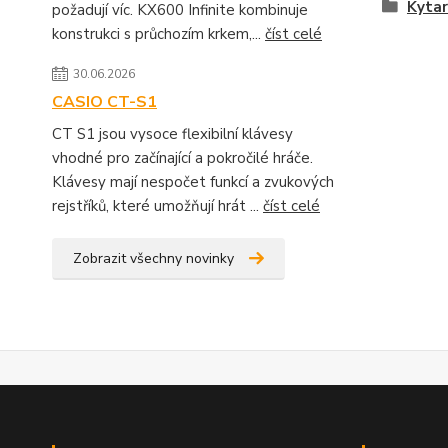
Kytar
požadují víc. KX600 Infinite kombinuje
konstrukci s průchozím krkem,...
číst celé
30.06.2026
CASIO CT-S1
CT S1 jsou vysoce flexibilní klávesy
vhodné pro začínající a pokročilé hráče.
Klávesy mají nespočet funkcí a zvukových
rejstříků, které umožňují hrát ...
číst celé
Zobrazit všechny novinky