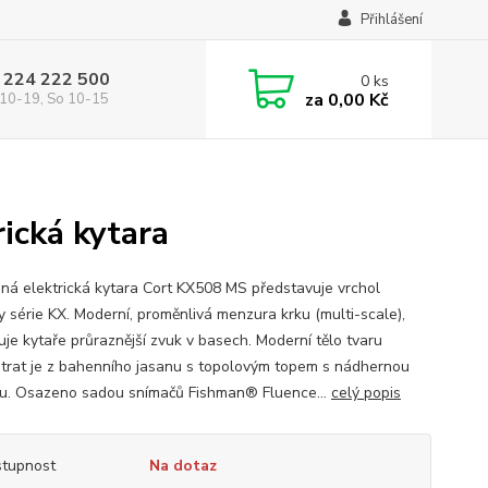
Přihlášení
 224 222 500
0
ks
za
0,00 Kč
10-19, So 10-15
ická kytara
nná elektrická kytara Cort KX508 MS představuje vrchol
y série KX. Moderní, proměnlivá menzura krku (multi-scale),
uje kytaře průraznější zvuk v basech. Moderní tělo tvaru
trat je z bahenního jasanu s topolovým topem s nádhernou
u. Osazeno sadou snímačů Fishman® Fluence...
celý popis
tupnost
Na dotaz