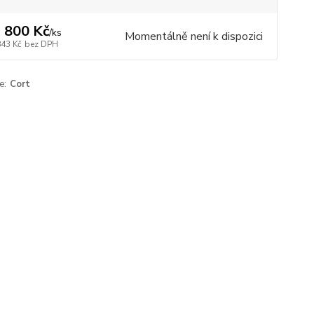
 800 Kč
/
ks
Momentálně není k dispozici
843 Kč
bez DPH
e:
Cort