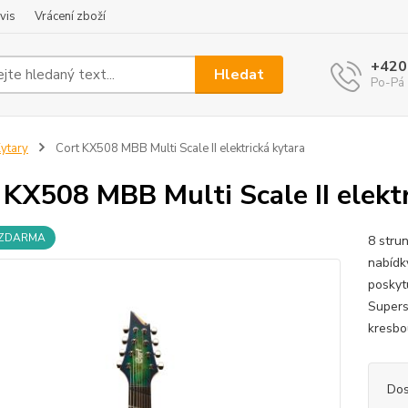
vis
Vrácení zboží
+420
Hledat
Po-Pá 
ytary
Cort KX508 MBB Multi Scale II elektrická kytara
 KX508 MBB Multi Scale II elektr
 ZDARMA
8 stru
nabídk
poskyt
Supers
kresbo
Dos