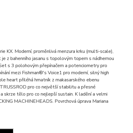
ie KX. Moderní, proměnlivá menzura krku (multi-scale),
at je z bahenního jasanu s topolovým topem s nádhernou
et s 3 polohovým přepínačem a potenciometry pro
pínání mezi Fishman®'s Voice1 pro moderní, silný high
urple heart přiléhá hmatník z makasarského ebenu
TRUSSROD pro co největší stabilitu a přesné
skrze tělo pro co nejlepší sustain. K ladění a velmi
OCKING MACHINEHEADS. Povrchová úprava Mariana