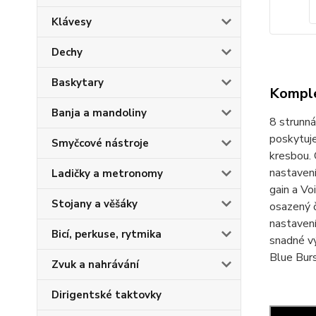
Klávesy
Dechy
Baskytary
Komple
Banja a mandoliny
8 strunná
poskytuje
Smyčcové nástroje
kresbou.
nastavení
Ladičky a metronomy
gain a Vo
Stojany a věšáky
osazený 
nastavení
Bicí, perkuse, rytmika
snadné v
Blue Burs
Zvuk a nahrávání
Dirigentské taktovky