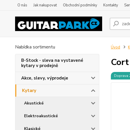
O nás
Jak nakupovat
Obchodní podmínky
Kontakty
Ser
Nabídka sortimentu
Úvod
K
Cort
B-Stock - sleva na vystavené
kytary v prodejně
Doprava
Akce, slevy, výprodeje
Kytary
Akustické
Elektroakustické
Klasické