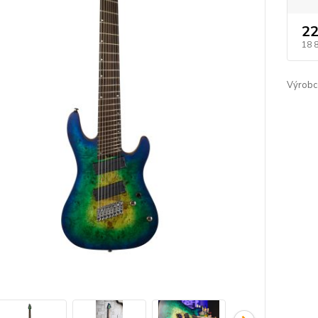
22
18 
Výrobc