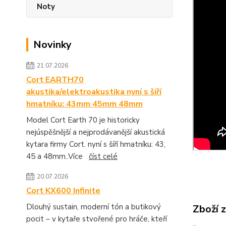
Noty
Novinky
21.07.2026
Cort EARTH70
akustika/elektroakustika nyní s šíří
hmatníku: 43mm 45mm 48mm
Model Cort Earth 70 je historicky
nejúspěšnější a nejprodávanější akustická
kytara firmy Cort. nyní s šíří hmatníku: 43,
45 a 48mm..Více
číst celé
20.07.2026
Cort KX600 Infinite
Dlouhý sustain, moderní tón a butikový
Zboží 
pocit – v kytaře stvořené pro hráče, kteří