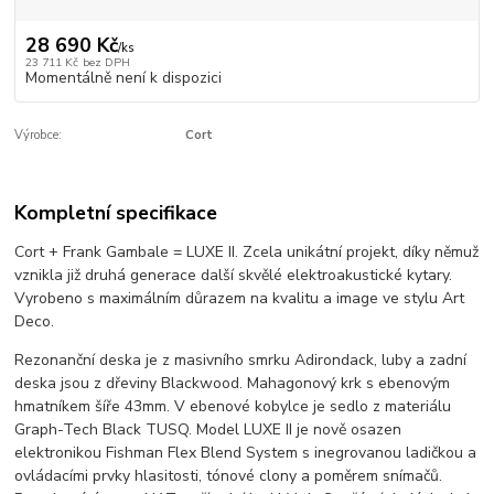
28 690 Kč
/
ks
23 711 Kč
bez DPH
Momentálně není k dispozici
Výrobce:
Cort
Kompletní specifikace
Cort + Frank Gambale = LUXE II. Zcela unikátní projekt, díky němuž
vznikla již druhá generace další skvělé elektroakustické kytary.
Vyrobeno s maximálním důrazem na kvalitu a image ve stylu Art
Deco.
Rezonanční deska je z masivního smrku Adirondack, luby a zadní
deska jsou z dřeviny Blackwood. Mahagonový krk s ebenovým
hmatníkem šíře 43mm. V ebenové kobylce je sedlo z materiálu
Graph-Tech Black TUSQ. Model LUXE II je nově osazen
elektronikou Fishman Flex Blend System s inegrovanou ladičkou a
ovládacími prvky hlasitosti, tónové clony a poměrem snímačů.