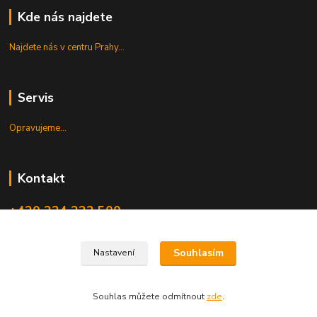
Kde nás najdete
Najdete nás v centru Prahy...
Servis
Souhlasím
Nastavení
Opravujeme...
Souhlas můžete odmítnout
zde
.
Kontakt
+420 224 222 500
Po-Pá 10-19, So 10-15
shop@guitarpark.cz