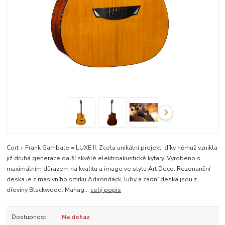
Cort + Frank Gambale = LUXE II. Zcela unikátní projekt, díky němuž vznikla
již druhá generace další skvělé elektroakustické kytary. Vyrobeno s
maximálním důrazem na kvalitu a image ve stylu Art Deco. Rezonanční
deska je z masivního smrku Adirondack, luby a zadní deska jsou z
dřeviny Blackwood. Mahag...
celý popis
Dostupnost
Na dotaz