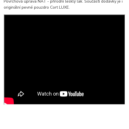
Povrchová úprava NAT - přírodní lesklý lak. Součástí dodávky je i
originální pevné pouzdro Cort LUXE.