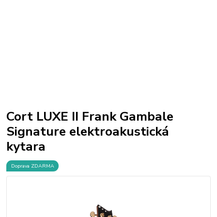
0
ks
+420 224 222 500
za
0,00 Kč
Po-Pá 10-19, So 10-15
Menu
Hledat
Úvod
Kytary
Cort LUXE II Frank Gambale Signature elektroakustická
kytara
Cort LUXE II Frank Gambale
Signature elektroakustická
kytara
Doprava ZDARMA