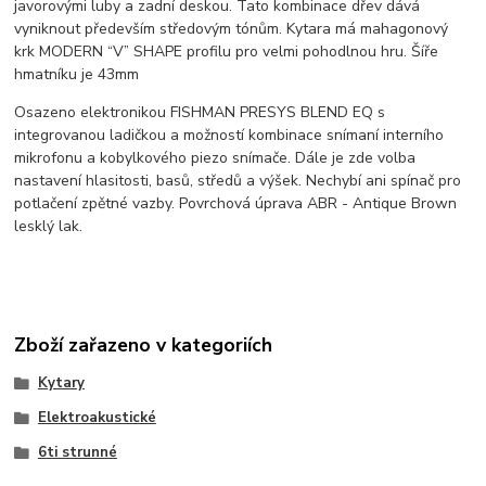
javorovými luby a zadní deskou. Tato kombinace dřev dává
vyniknout především středovým tónům. Kytara má mahagonový
krk MODERN “V” SHAPE profilu pro velmi pohodlnou hru. Šíře
hmatníku je 43mm
Osazeno elektronikou FISHMAN PRESYS BLEND EQ s
integrovanou ladičkou a možností kombinace snímaní interního
mikrofonu a kobylkového piezo snímače. Dále je zde volba
nastavení hlasitosti, basů, středů a výšek. Nechybí ani spínač pro
potlačení zpětné vazby. Povrchová úprava ABR - Antique Brown
lesklý lak.
Zboží zařazeno v kategoriích
Kytary
Elektroakustické
6ti strunné