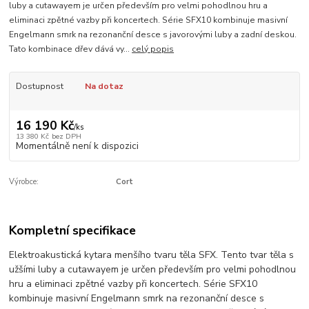
luby a cutawayem je určen především pro velmi pohodlnou hru a
eliminaci zpětné vazby při koncertech. Série SFX10 kombinuje masivní
Engelmann smrk na rezonanční desce s javorovými luby a zadní deskou.
Tato kombinace dřev dává vy...
celý popis
Dostupnost
Na dotaz
16 190 Kč
/
ks
13 380 Kč
bez DPH
Momentálně není k dispozici
Výrobce:
Cort
Kompletní specifikace
Elektroakustická kytara menšího tvaru těla SFX. Tento tvar těla s
užšími luby a cutawayem je určen především pro velmi pohodlnou
hru a eliminaci zpětné vazby při koncertech. Série SFX10
kombinuje masivní Engelmann smrk na rezonanční desce s