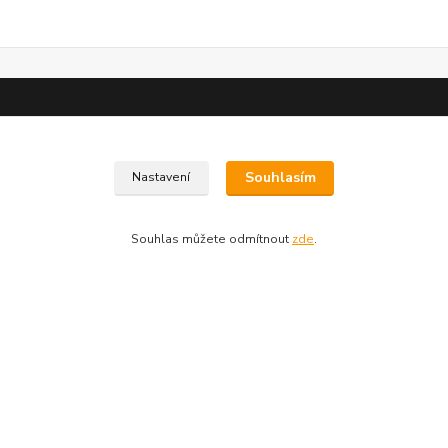
O nás
Souhlasím
Nastavení
Vítejte v Guitarparku...
Souhlas můžete odmítnout
zde
.
Kde nás najdete
Najdete nás v centru Prahy...
Servis
Opravujeme...