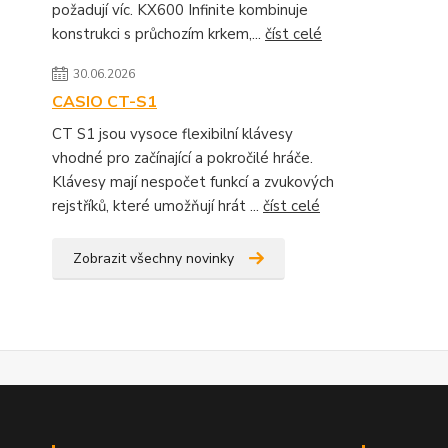
požadují víc. KX600 Infinite kombinuje
konstrukci s průchozím krkem,...
číst celé
30.06.2026
CASIO CT-S1
CT S1 jsou vysoce flexibilní klávesy
vhodné pro začínající a pokročilé hráče.
Klávesy mají nespočet funkcí a zvukových
rejstříků, které umožňují hrát ...
číst celé
Zobrazit všechny novinky