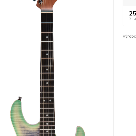
25
21 
Výrobc