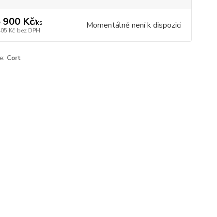
 900 Kč
/
ks
Momentálně není k dispozici
405 Kč
bez DPH
e:
Cort