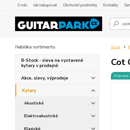
O nás
Jak nakupovat
Obchodní podmínky
Kontakty
Ser
Nabídka sortimentu
Úvod
K
Cot 
B-Stock - sleva na vystavené
kytary v prodejně
Doprava
Akce, slevy, výprodeje
Kytary
Akustické
Elektroakustické
Klasické