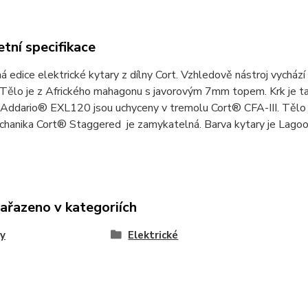
tní specifikace
á edice elektrické kytary z dílny Cort. Vzhledově nástroj vycház
. Tělo je z Afrického mahagonu s javorovým 7mm topem. Krk je 
'Addario® EXL120 jsou uchyceny v tremolu Cort® CFA-III. Tělo
echanika Cort® Staggered je zamykatelná. Barva kytary je Lago
zařazeno v kategoriích
y
Elektrické