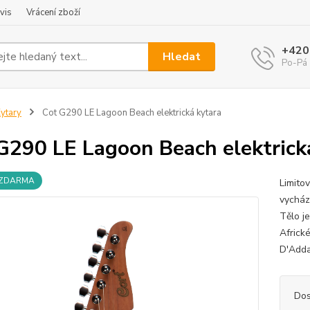
vis
Vrácení zboží
+420
Hledat
Po-Pá 
ytary
Cot G290 LE Lagoon Beach elektrická kytara
G290 LE Lagoon Beach elektrick
 ZDARMA
Limitov
vycház
Tělo j
Africk
D'Adda
Dos