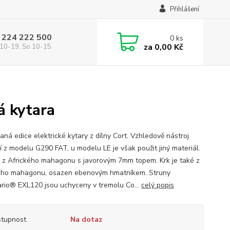
Přihlášení
 224 222 500
0
ks
za
0,00 Kč
10-19, So 10-15
á kytara
aná edice elektrické kytary z dílny Cort. Vzhledově nástroj
í z modelu G290 FAT, u modelu LE je však použit jiný materiál.
e z Afrického mahagonu s javorovým 7mm topem. Krk je také z
ého mahagonu, osazen ebenovým hmatníkem. Struny
rio® EXL120 jsou uchyceny v tremolu Co...
celý popis
tupnost
Na dotaz