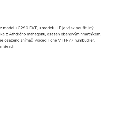
í z modelu G290 FAT, u modelu LE je však použit jiný
také z Afrického mahagonu, osazen ebenovým hmatníkem.
 je osazeno snímači Voiced Tone VTH-77 humbucker.
on Beach