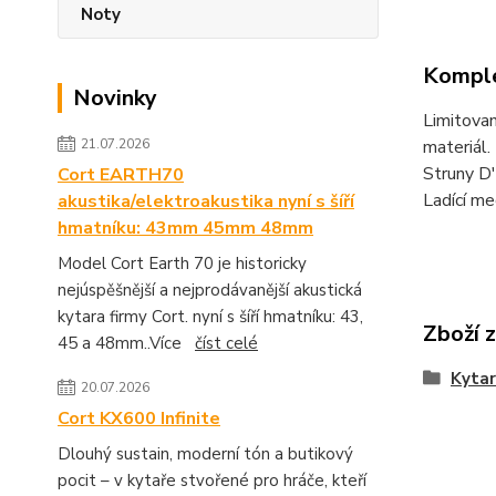
Noty
Komple
Novinky
Limitovan
21.07.2026
materiál
Struny D
Cort EARTH70
Ladící m
akustika/elektroakustika nyní s šíří
hmatníku: 43mm 45mm 48mm
Model Cort Earth 70 je historicky
nejúspěšnější a nejprodávanější akustická
kytara firmy Cort. nyní s šíří hmatníku: 43,
Zboží 
45 a 48mm..Více
číst celé
Kytar
20.07.2026
Cort KX600 Infinite
Dlouhý sustain, moderní tón a butikový
pocit – v kytaře stvořené pro hráče, kteří