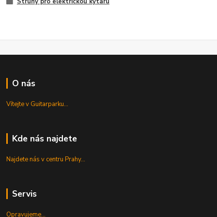
Struny pro elektrickou kytaru
O nás
Vítejte v Guitarparku...
Kde nás najdete
Najdete nás v centru Prahy...
Servis
Opravujeme...