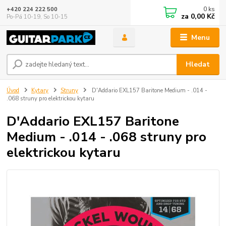
0
ks
+420 224 222 500
za
0,00 Kč
Po-Pá 10-19, So 10-15
Menu
Hledat
Úvod
Kytary
Struny
D'Addario EXL157 Baritone Medium - .014 -
.068 struny pro elektrickou kytaru
D'Addario EXL157 Baritone
Medium - .014 - .068 struny pro
elektrickou kytaru