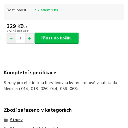
Dostupnost
Skladem 1 ks
329 Kč
/
ks
272 Kč
bez DPH
Přidat do košíku
Kompletní specifikace
Struny pro elektrickou barytónovou kytaru, niklové vinutí, sada
Medium (.014; .018; .026; .044; .056; .068)
Zboží zařazeno v kategoriích
Struny