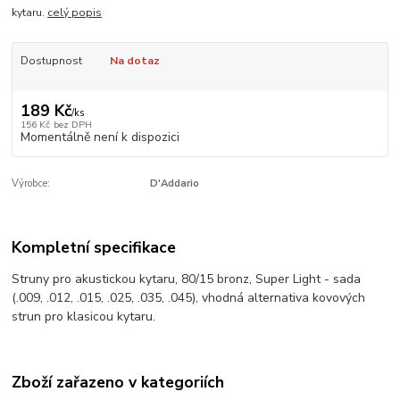
kytaru.
celý popis
Dostupnost
Na dotaz
189 Kč
/
ks
156 Kč
bez DPH
Momentálně není k dispozici
Výrobce:
D'Addario
Kompletní specifikace
Struny pro akustickou kytaru, 80/15 bronz, Super Light - sada
(.009, .012, .015, .025, .035, .045), vhodná alternativa kovových
strun pro klasicou kytaru.
Zboží zařazeno v kategoriích