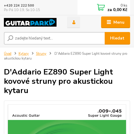
0
ks
+420 224 222 500
za
0,00 Kč
Po-Pá 10-19, So 10-15
Menu
Hledat
Úvod
Kytary
Struny
D'Addario EZ890 Super Light kovové struny pro
akustickou kytaru
D'Addario EZ890 Super Light
kovové struny pro akustickou
kytaru