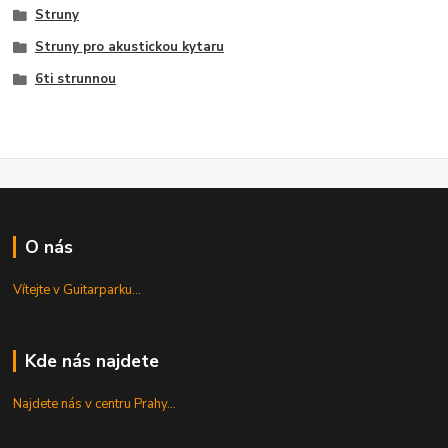
Struny
Struny pro akustickou kytaru
6ti strunnou
O nás
Vítejte v Guitarparku...
Kde nás najdete
Najdete nás v centru Prahy...