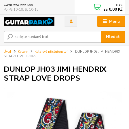
0
ks
+420 224 222 500
za
0,00 Kč
Po-Pá 10-19, So 10-15
Menu
Hledat
Úvod
Kytary
Kytarové příslušenství
DUNLOP JH03 JIMI HENDRIX
STRAP LOVE DROPS
DUNLOP JH03 JIMI HENDRIX
STRAP LOVE DROPS