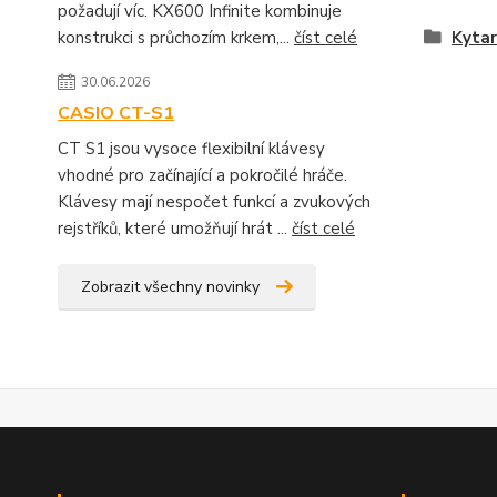
požadují víc. KX600 Infinite kombinuje
konstrukci s průchozím krkem,...
číst celé
Kytar
30.06.2026
CASIO CT-S1
CT S1 jsou vysoce flexibilní klávesy
vhodné pro začínající a pokročilé hráče.
Klávesy mají nespočet funkcí a zvukových
rejstříků, které umožňují hrát ...
číst celé
Zobrazit všechny novinky