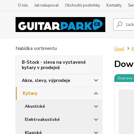
O nás
Jak nakupovat
Obchodní podmínky
Kontakty
Ser
Nabídka sortimentu
Úvod
K
Dowi
B-Stock - sleva na vystavené
kytary v prodejně
Doprava
Akce, slevy, výprodeje
Kytary
Akustické
Elektroakustické
Klasické