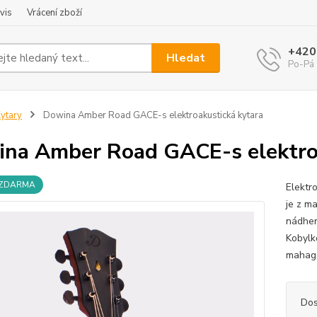
vis
Vrácení zboží
+420
Hledat
Po-Pá 
ytary
Dowina Amber Road GACE-s elektroakustická kytara
na Amber Road GACE-s elektroa
 ZDARMA
Elektr
je z m
nádher
Kobylk
mahago
Dos