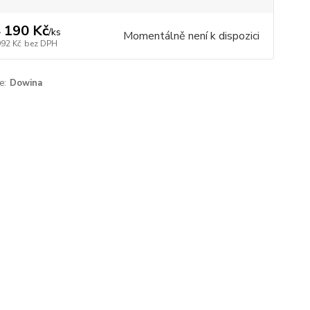
 190 Kč
/
ks
Momentálně není k dispozici
992 Kč
bez DPH
e:
Dowina