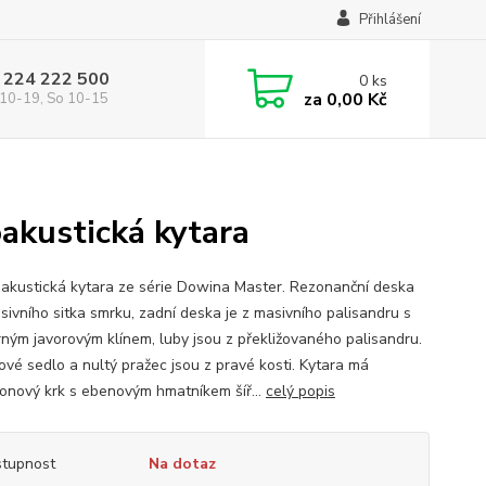
Přihlášení
 224 222 500
0
ks
za
0,00 Kč
10-19, So 10-15
kustická kytara
oakustická kytara ze série Dowina Master. Rezonanční deska
asivního sitka smrku, zadní deska je z masivního palisandru s
ným javorovým klínem, luby jsou z překližovaného palisandru.
ové sedlo a nultý pražec jsou z pravé kosti. Kytara má
nový krk s ebenovým hmatníkem šíř...
celý popis
tupnost
Na dotaz