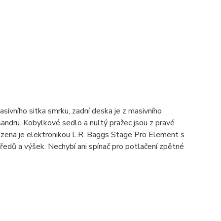
sivního sitka smrku, zadní deska je z masivního
sandru. Kobylkové sedlo a nultý pražec jsou z pravé
ena je elektronikou L.R. Baggs Stage Pro Element s
ředů a výšek. Nechybí ani spínač pro potlačení zpětné