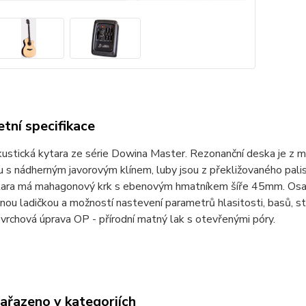
tní specifikace
ustická kytara ze série Dowina Master. Rezonanční deska je z ma
u s nádherným javorovým klínem, luby jsou z překližovaného pali
ytara má mahagonový krk s ebenovým hmatníkem šíře 45mm. Osaz
nou ladičkou a možností nastevení parametrů hlasitosti, basů, st
vrchová úprava OP - přírodní matný lak s otevřenými póry.
zařazeno v kategoriích