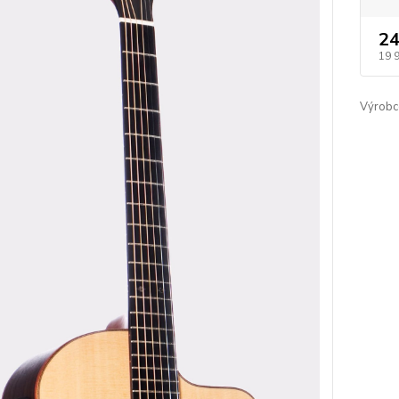
24
19 
Výrobc