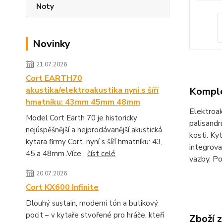
Noty
Novinky
21.07.2026
Cort EARTH70
akustika/elektroakustika nyní s šíří
Komple
hmatníku: 43mm 45mm 48mm
Elektroak
Model Cort Earth 70 je historicky
palisandr
nejúspěšnější a nejprodávanější akustická
kosti. K
kytara firmy Cort. nyní s šíří hmatníku: 43,
integrova
45 a 48mm..Více
číst celé
vazby. Po
20.07.2026
Cort KX600 Infinite
Dlouhý sustain, moderní tón a butikový
pocit – v kytaře stvořené pro hráče, kteří
Zboží 