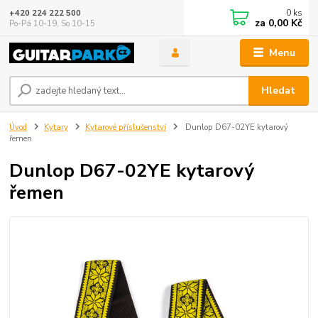
0
ks
+420 224 222 500
za
0,00 Kč
Po-Pá 10-19, So 10-15
Menu
Hledat
Úvod
Kytary
Kytarové příslušenství
Dunlop D67-02YE kytarový
řemen
Dunlop D67-02YE kytarový
řemen