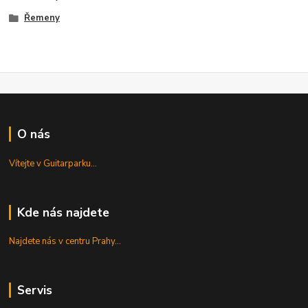
Řemeny
O nás
Vítejte v Guitarparku...
Kde nás najdete
Najdete nás v centru Prahy...
Servis