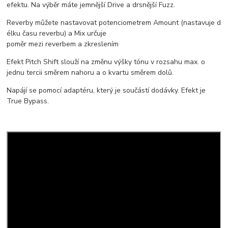
efektu.
Na
výběr
máte
jemnější
Drive
a
drsnější
Fuzz
.
Reverby
můžete
nastavovat
potenciometrem
Amount
(
nastavuje
d
élku
času
reverbu
)
a
Mix
určuje
poměr
mezi
reverbem
a
zkreslením
Efekt Pitch Shift slouží na změnu výšky tónu v rozsahu max. o
jednu tercii směrem nahoru a o kvartu směrem dolů.
Napájí se pomocí adaptéru, který je součástí dodávky. Efekt je
True Bypass.