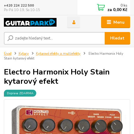
0
ks
+420 224 222 500
za
0,00 Kč
Po-Pá 10-19, So 10-15
Menu
Hledat
Úvod
Kytary
Kytarové efekty a multiefekty
Electro Harmonix Holy
Stain kytarový efekt
Electro Harmonix Holy Stain
kytarový efekt
Doprava ZDARMA