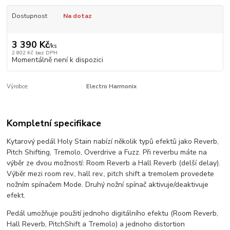
Dostupnost
Na dotaz
3 390 Kč
/
ks
2 802 Kč
bez DPH
Momentálně není k dispozici
Výrobce:
Electro Harmonix
Kompletní specifikace
Kytarový pedál Holy Stain nabízí několik typů efektů jako Reverb,
Pitch Shifting, Tremolo, Overdrive a Fuzz. Při reverbu máte na
výběr ze dvou možností: Room Reverb a Hall Reverb (delší delay).
Výběr mezi room rev., hall rev., pitch shift a tremolem provedete
nožním spínačem Mode. Druhý nožní spínač aktivuje/deaktivuje
efekt.
Pedál
umožňuje
použití
jednoho
digitálního
efektu
(
Room
Reverb
,
Hall
Reverb
,
Pitch
Shift
a
Tremolo
) a jednoho distortion