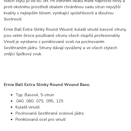
všech stylů již od 60. let. Po otevření obalu máte naprosto nový a
proti okolnímu prostředí obalem chráněnou sadu strun nejvýšší
kvality s nejlepším tónem, vynikající spolehlivostí a dlouhou
životností.
Ernie Ball Extra Slinky Round Wound, kulatě vinuté basové struny,
jsou velmi široce používané struny všech stupňů profesionality.
Vinutí je vyrobeno z poniklované oceli na pocínovaním
šestihraném jádru. Struny dávají vyvážený a ve všech stylech
znějící špičkový zvuk.
Ernie Ball Extra Slinky Round Wound Bass:
Typ: Basové, 5-strun
.040, .060, .075, .095, .125
Kulatě vinuté
Pocínované šestihrané ocelové jádro
Poniklovaná ocel pro vinutí