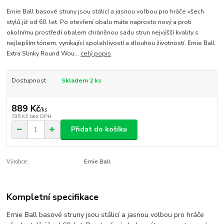
Ernie Ball basové struny jsou stálicí a jasnou volbou pro hráče všech
stylů již od 60. let. Po otevření obalu máte naprosto nový a proti
okolnímu prostředí obalem chráněnou sadu strun nejvýšší kvality s
nejlepším tónem, vynikající spolehlivostí a dlouhou životností. Ernie Ball
Extra Slinky Round Wou...
celý popis
Dostupnost
Skladem 2 ks
889 Kč
/
ks
735 Kč
bez DPH
Přidat do košíku
Výrobce:
Ernie Ball
Kompletní specifikace
Ernie Ball basové struny jsou stálicí a jasnou volbou pro hráče