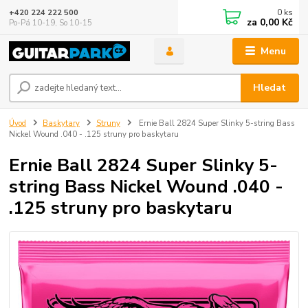
0
ks
+420 224 222 500
za
0,00 Kč
Po-Pá 10-19, So 10-15
Menu
Hledat
Úvod
Baskytary
Struny
Ernie Ball 2824 Super Slinky 5-string Bass
Nickel Wound .040 - .125 struny pro baskytaru
Ernie Ball 2824 Super Slinky 5-
string Bass Nickel Wound .040 -
.125 struny pro baskytaru