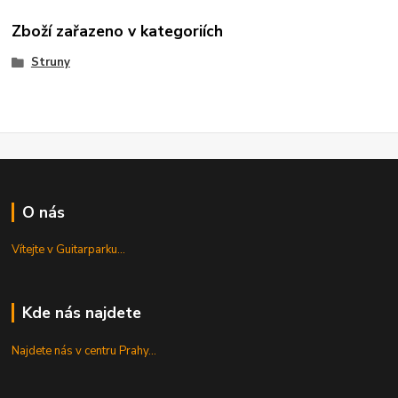
Zboží zařazeno v kategoriích
Struny
O nás
Vítejte v Guitarparku...
Kde nás najdete
Najdete nás v centru Prahy...