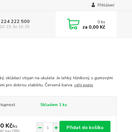
Přihlášení
 224 222 500
0
ks
za
0,00 Kč
10-19, So 10-15
ký, skládací stojan na ukulele. Je lehký, hliníkový, s gumovými
ami pro dobrou stabilitu. Červená barva.
celý popis
tupnost
Skladem 1 ks
0 Kč
/
ks
Přidat do košíku
 Kč
bez DPH