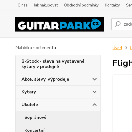
O nás
Jak nakupovat
Obchodní podmínky
Kontakty
Ser
Nabídka sortimentu
Úvod
U
Flig
B-Stock - sleva na vystavené
kytary v prodejně
Akce, slevy, výprodeje
Kytary
Ukulele
Sopránové
Koncertní