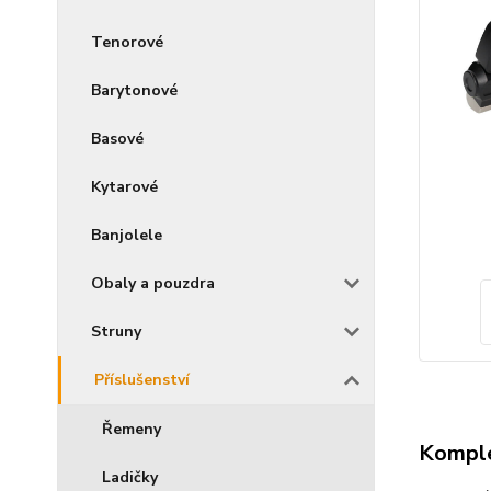
Tenorové
Barytonové
Basové
Kytarové
Banjolele
Obaly a pouzdra
Struny
Příslušenství
Řemeny
Komple
Ladičky