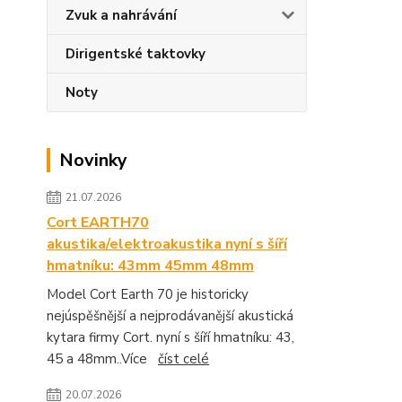
Zvuk a nahrávání
Dirigentské taktovky
Noty
Novinky
21.07.2026
Cort EARTH70
akustika/elektroakustika nyní s šíří
hmatníku: 43mm 45mm 48mm
Model Cort Earth 70 je historicky
nejúspěšnější a nejprodávanější akustická
kytara firmy Cort. nyní s šíří hmatníku: 43,
45 a 48mm..Více
číst celé
20.07.2026