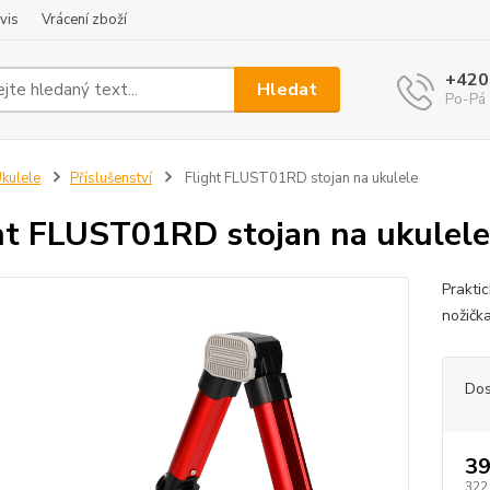
vis
Vrácení zboží
+420
Hledat
Po-Pá 
kulele
Příslušenství
Flight FLUST01RD stojan na ukulele
ht FLUST01RD stojan na ukulele
Praktic
nožičk
Dos
39
322