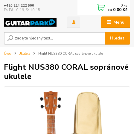
0
ks
+420 224 222 500
za
0,00 Kč
Po-Pá 10-19, So 10-15
Menu
Hledat
Úvod
Ukulele
Flight NUS380 CORAL sopránové ukulele
Flight NUS380 CORAL sopránové
ukulele