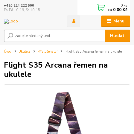
0
ks
+420 224 222 500
za
0,00 Kč
Po-Pá 10-19, So 10-15
Menu
Hledat
Úvod
Ukulele
Příslušenství
Flight S35 Arcana řemen na ukulele
Flight S35 Arcana řemen na
ukulele