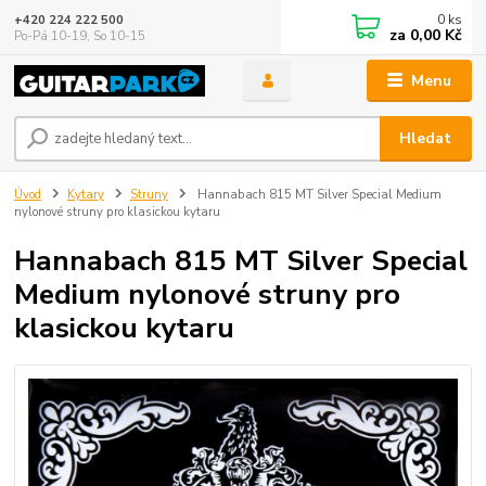
0
ks
+420 224 222 500
za
0,00 Kč
Po-Pá 10-19, So 10-15
Menu
Hledat
Úvod
Kytary
Struny
Hannabach 815 MT Silver Special Medium
nylonové struny pro klasickou kytaru
Hannabach 815 MT Silver Special
Medium nylonové struny pro
klasickou kytaru