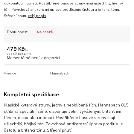
dokonalou intonací. Postříbřené basové struny mají ušlechtilý, hřejivý
tón. Povrchová antikorozní úprava prodlužuje čistotu a brilanci tónu.
Střední pnutí.
celý popis
Dostupnost
Na cestě
479 Kč
/
ks
396 Kč
bez DPH
Momentálně není k dispozici
Výrobce:
Hannabach
Kompletní specifikace
Klasické kytarové struny, jedny z neoblíbenějších. Hannabach 815
stříbrná speciální série, disponuje velmi vyváženým, brilantním
tónem, dokonalou intonací. Postříbřené basové struny mají
ušlechtilý, hřejivý tón. Povrchová antikorozní úprava prodlužuje
čistotu a brilanci tónu. Střední pnutí.