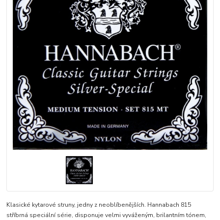
Klasické kytarové struny, jedny z neoblíbenějších. Hannabach 815
stříbrná speciální série, disponuje velmi vyváženým, brilantním tónem,