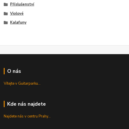
Příslušenství
Violové
Kalafuny
O nás
Vítejte v Guitarparku...
Kde nás najdete
Najdete nás v centru Prahy...