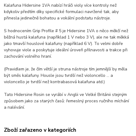
Kalafuna Hidersine 1VA nabízí hráči violy více kontroly než
kdykoliv předtím díky specifické formulaci navržené tak, aby
přinesla jedinečně bohatou a vokální podstatu nástroje.
S hodnocením Grip Profile # 5 je Hidersine 1VA o něco měkčí než
běžná hustá kalafuna (například 1 V nebo 3 V), ale ne tak měkká
jako tmavší houslové kalafuny (například 6 V). To velmi dobře
vyhovuje viole a poskytuje ideální úroveň přilnavosti a trakce při
zachování volného hraní.
(Pravidlem je, že čím větší je struna nástroje tím jemnější by měla
být směs kalafuny. Housle jsou tvrdší než violoncello ... a
violoncello je tvrdší než kontrabasová kalafuna atd.)
Tato Hidersine Rosin se vyrábí v Anglii ve Velké Británii stejným
způsobem jako za starých časů: řemeslný proces ručního míchání
a nalévání.
Zboží zařazeno v kategoriích