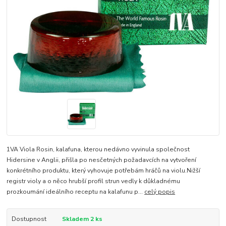
1VA Viola Rosin, kalafuna, kterou nedávno vyvinula společnost
Hidersine v Anglii, přišla po nesčetných požadavcích na vytvoření
konkrétního produktu, který vyhovuje potřebám hráčů na violu.Nižší
registr violy a o něco hrubší profil strun vedly k důkladnému
prozkoumání ideálního receptu na kalafunu p...
celý popis
Dostupnost
Skladem 2 ks