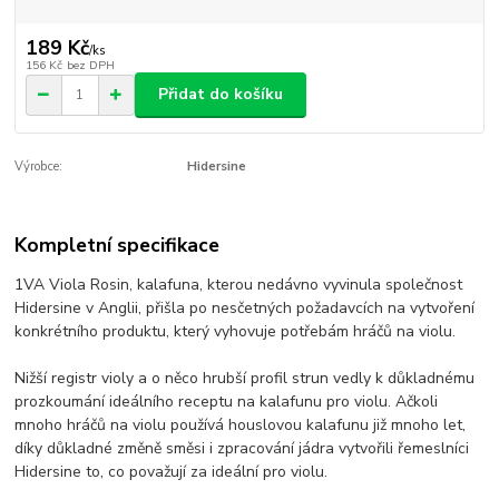
189 Kč
/
ks
156 Kč
bez DPH
Přidat do košíku
Výrobce:
Hidersine
Kompletní specifikace
1VA Viola Rosin, kalafuna, kterou nedávno vyvinula společnost
Hidersine v Anglii, přišla po nesčetných požadavcích na vytvoření
konkrétního produktu, který vyhovuje potřebám hráčů na violu.
Nižší registr violy a o něco hrubší profil strun vedly k důkladnému
prozkoumání ideálního receptu na kalafunu pro violu. Ačkoli
mnoho hráčů na violu používá houslovou kalafunu již mnoho let,
díky důkladné změně směsi i zpracování jádra vytvořili řemeslníci
Hidersine to, co považují za ideální pro violu.