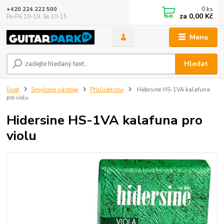
0
ks
+420 224 222 500
za
0,00 Kč
Po-Pá 10-19, So 10-15
Menu
Hledat
Úvod
Smyčcové nástroje
Příslušenství
Hidersine HS-1VA kalafuna
pro violu
Hidersine HS-1VA kalafuna pro
violu