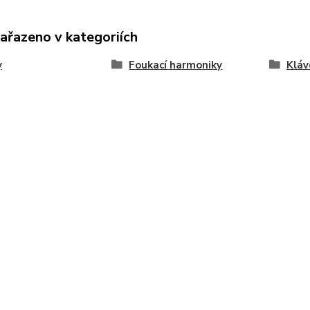
zařazeno v kategoriích
y
Foukací harmoniky
Kláv