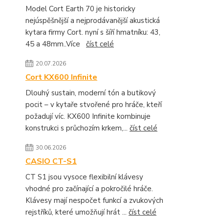
Model Cort Earth 70 je historicky
nejúspěšnější a nejprodávanější akustická
kytara firmy Cort. nyní s šíří hmatníku: 43,
45 a 48mm..Více
číst celé
20.07.2026
Cort KX600 Infinite
Dlouhý sustain, moderní tón a butikový
pocit – v kytaře stvořené pro hráče, kteří
požadují víc. KX600 Infinite kombinuje
konstrukci s průchozím krkem,...
číst celé
30.06.2026
CASIO CT-S1
CT S1 jsou vysoce flexibilní klávesy
vhodné pro začínající a pokročilé hráče.
Klávesy mají nespočet funkcí a zvukových
rejstříků, které umožňují hrát ...
číst celé