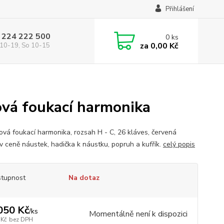
Přihlášení
 224 222 500
0
ks
za
0,00 Kč
10-19, So 10-15
vá foukací harmonika
ová foukací harmonika, rozsah H - C, 26 kláves, červená
 v ceně náustek, hadička k náustku, popruh a kufřík.
celý popis
tupnost
Na dotaz
050 Kč
/
ks
Momentálně není k dispozici
 Kč
bez DPH