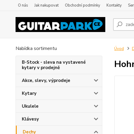
O nás
Jak nakupovat
Obchodní podmínky
Kontakty
Ser
Nabídka sortimentu
Úvod
Hohn
B-Stock - sleva na vystavené
kytary v prodejně
Akce, slevy, výprodeje
Kytary
Ukulele
Klávesy
Dechy