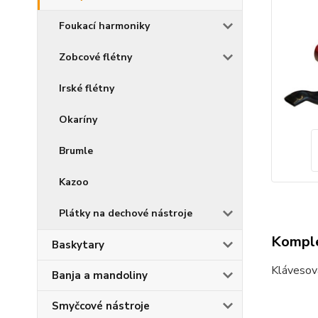
Foukací harmoniky
Zobcové flétny
Irské flétny
Okaríny
Brumle
Kazoo
Plátky na dechové nástroje
Komple
Baskytary
Klávesová
Banja a mandoliny
Smyčcové nástroje