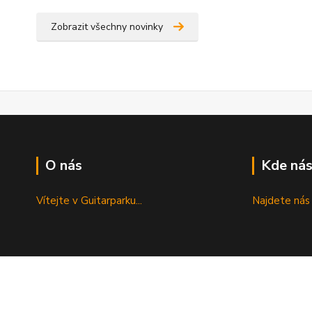
Zobrazit všechny novinky
O nás
Kde nás
Vítejte v Guitarparku...
Najdete nás 