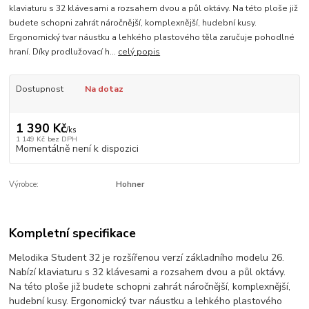
klaviaturu s 32 klávesami a rozsahem dvou a půl oktávy. Na této ploše již
budete schopni zahrát náročnější, komplexnější, hudební kusy.
Ergonomický tvar náustku a lehkého plastového těla zaručuje pohodlné
hraní. Díky prodlužovací h...
celý popis
Dostupnost
Na dotaz
1 390 Kč
/
ks
1 149 Kč
bez DPH
Momentálně není k dispozici
Výrobce:
Hohner
Kompletní specifikace
Melodika Student 32 je rozšířenou verzí základního modelu 26.
Nabízí klaviaturu s 32 klávesami a rozsahem dvou a půl oktávy.
Na této ploše již budete schopni zahrát náročnější, komplexnější,
hudební kusy. Ergonomický tvar náustku a lehkého plastového