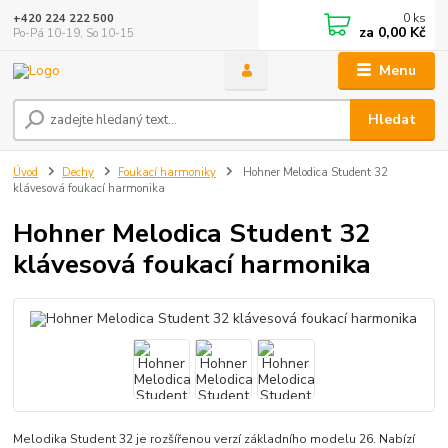
0
ks
+420 224 222 500
za
0,00 Kč
Po-Pá 10-19, So 10-15
Menu
Hledat
Úvod
Dechy
Foukací harmoniky
Hohner Melodica Student 32
klávesová foukací harmonika
Hohner Melodica Student 32
klávesová foukací harmonika
Melodika Student 32 je rozšířenou verzí základního modelu 26. Nabízí