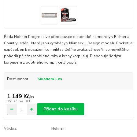
Řada Hohner Progressive představuje diatonické harmoniky v Richter a
Country ladění, které jsou vyráběny v Německu. Design modelu Rocket je
uzpůsoben k dosažení co nejhlasitějšího zvuku, zároveň i co největšího
pohodlí při hře (zaoblené rohy a hrany korpusu). Disponuje šedým
korpusem z odolného komp...
celý popis
Dostupnost
Skladem 1 ks
1 149 Kč
/
ks
950 Kč
bez DPH
Přidat do košíku
Výrobce:
Hohner