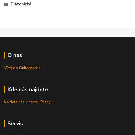
Diatonické
O nás
Vítejte v Guitarparku...
Kde nás najdete
Najdete nás v centru Prahy...
Servis