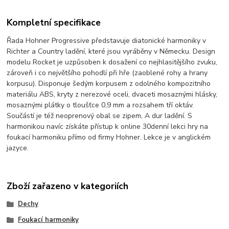
Kompletní specifikace
Řada Hohner Progressive představuje diatonické harmoniky v
Richter a Country ladění, které jsou vyráběny v Německu. Design
modelu Rocket je uzpůsoben k dosažení co nejhlasitějšího zvuku,
zároveň i co největšího pohodlí při hře (zaoblené rohy a hrany
korpusu). Disponuje šedým korpusem z odolného kompozitního
materiálu ABS, kryty z nerezové oceli, dvaceti mosaznými hlásky,
mosaznými plátky o tloušťce 0,9 mm a rozsahem tří oktáv.
Součástí je též neoprenový obal se zipem, A dur ladění. S
harmonikou navíc získáte přístup k online 30denní lekci hry na
foukací harmoniku přímo od firmy Hohner. Lekce je v anglickém
jazyce.
Zboží zařazeno v kategoriích
Dechy
Foukací harmoniky