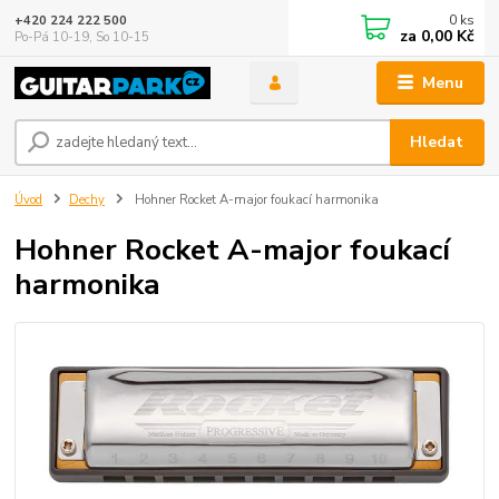
0
ks
+420 224 222 500
za
0,00 Kč
Po-Pá 10-19, So 10-15
Menu
Hledat
Úvod
Dechy
Hohner Rocket A-major foukací harmonika
Hohner Rocket A-major foukací
harmonika