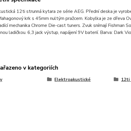
ustická 12ti strunná kytara ze série AEG. Přední deska je vyrob
ahagonový krk s 45mm nultým pražcem. Kobylka je ze dřeva Ovan
Ladící mechanika Chrome Die-cast tuners. Zvuk snímají Fishman 
ou ladičkou. 6,3 jack výstup, napájení 9V baterií. Barva: Dark Vi
zařazeno v kategoriích
y
Elektroakustické
12ti