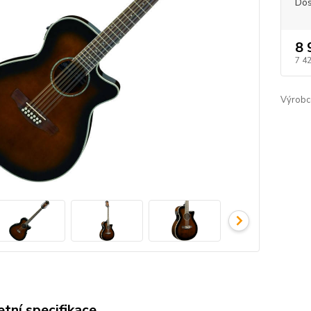
Dos
8 
7 4
Výrobc
tní specifikace