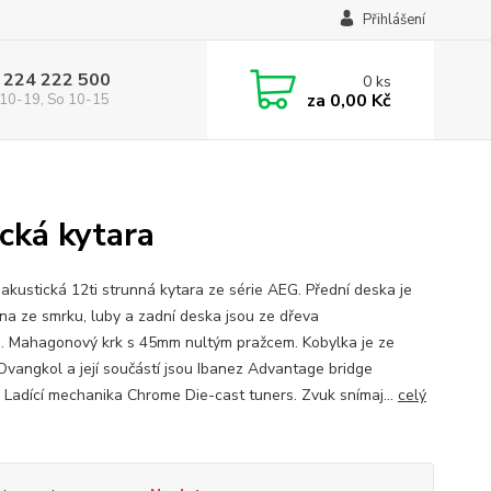
Přihlášení
 224 222 500
0
ks
za
0,00 Kč
10-19, So 10-15
cká kytara
oakustická 12ti strunná kytara ze série AEG. Přední deska je
na ze smrku, luby a zadní deska jsou ze dřeva
. Mahagonový krk s 45mm nultým pražcem. Kobylka je ze
Ovangkol a její součástí jsou Ibanez Advantage bridge
y. Ladící mechanika Chrome Die-cast tuners. Zvuk snímaj...
celý