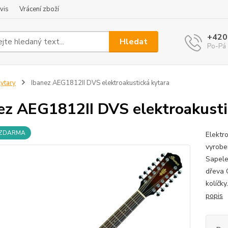
vis
Vrácení zboží
+420
Hledat
Po-Pá 
ytary
Ibanez AEG1812II DVS elektroakustická kytara
ez AEG1812II DVS elektroakusti
 ZDARMA
Elektr
vyrobe
Sapele
dřeva 
kolíčk
popis