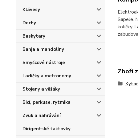
Klávesy
Elektroak
Sapele. M
Dechy
kolíčky. 
zabudovan
Baskytary
Banja a mandoliny
Smyčcové nástroje
Zboží 
Ladičky a metronomy
Kytar
Stojany a věšáky
Bicí, perkuse, rytmika
Zvuk a nahrávání
Dirigentské taktovky