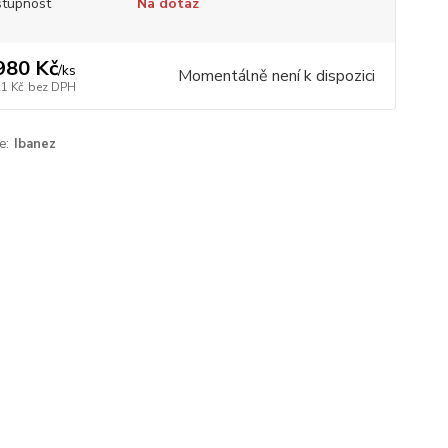
tupnost
Na dotaz
980 Kč
/
ks
Momentálně není k dispozici
21 Kč
bez DPH
e:
Ibanez