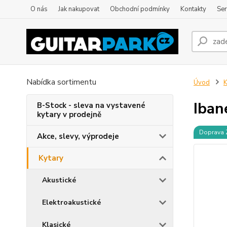
O nás
Jak nakupovat
Obchodní podmínky
Kontakty
Ser
Nabídka sortimentu
Úvod
K
Iban
B-Stock - sleva na vystavené
kytary v prodejně
Doprava
Akce, slevy, výprodeje
Kytary
Akustické
Elektroakustické
Klasické