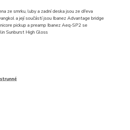
ena ze smrku, luby a zadní deska jsou ze dřeva
gkol a její součástí jsou Ibanez Advantage bridge
Sonicore pickup a preamp Ibanez Aeq-SP2 se
olin Sunburst High Gloss
 strunné