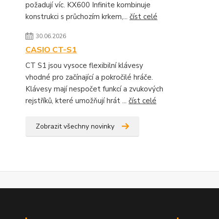
požadují víc. KX600 Infinite kombinuje
konstrukci s průchozím krkem,...
číst celé
30.06.2026
CASIO CT-S1
CT S1 jsou vysoce flexibilní klávesy
vhodné pro začínající a pokročilé hráče.
Klávesy mají nespočet funkcí a zvukových
rejstříků, které umožňují hrát ...
číst celé
Zobrazit všechny novinky