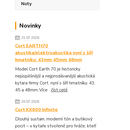
Noty
Novinky
21.07.2026
Cort EARTH70
akustika/elektroakustika nyní s šíří
hmatníku: 43mm 45mm 48mm
Model Cort Earth 70 je historicky
nejúspěšnější a nejprodávanější akustická
kytara firmy Cort. nyní s šíří hmatníku: 43,
45 a 48mm..Více
číst celé
20.07.2026
Cort KX600 Infinite
Dlouhý sustain, moderní tón a butikový
pocit – v kytaře stvořené pro hráče, kteří