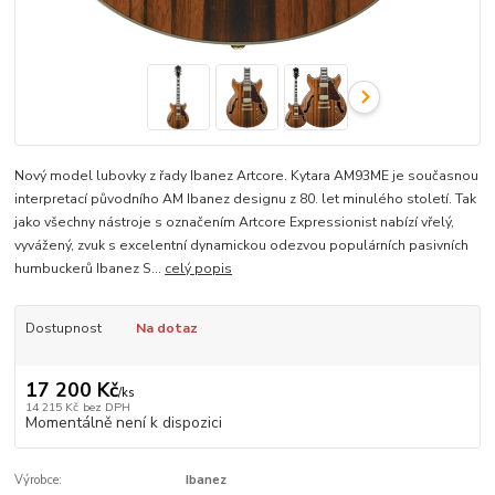
Nový model lubovky z řady Ibanez Artcore. Kytara AM93ME je současnou
interpretací původního AM Ibanez designu z 80. let minulého století. Tak
jako všechny nástroje s označením Artcore Expressionist nabízí vřelý,
vyvážený, zvuk s excelentní dynamickou odezvou populárních pasivních
humbuckerů Ibanez S...
celý popis
Dostupnost
Na dotaz
17 200 Kč
/
ks
14 215 Kč
bez DPH
Momentálně není k dispozici
Výrobce:
Ibanez