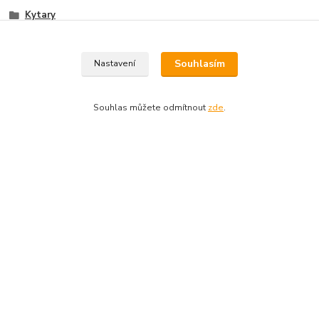
Kytary
Elektrické
Souhlasím
Nastavení
Souhlas můžete odmítnout
zde
.
O nás
Vítejte v Guitarparku...
Kde nás najdete
Najdete nás v centru Prahy...