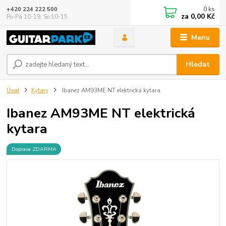
0
ks
+420 224 222 500
za
0,00 Kč
Po-Pá 10-19, So 10-15
Menu
Hledat
Úvod
Kytary
Ibanez AM93ME NT elektrická kytara
Ibanez AM93ME NT elektrická
kytara
Doprava ZDARMA