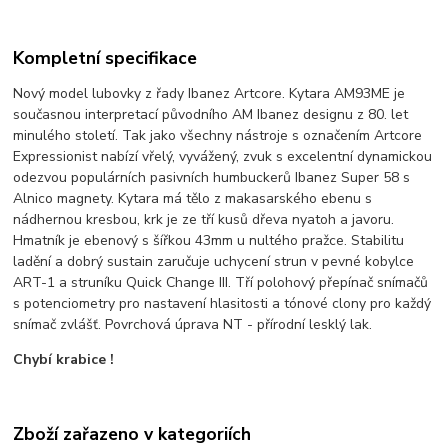
Kompletní specifikace
Nový model lubovky z řady Ibanez Artcore. Kytara AM93ME je
současnou interpretací původního AM Ibanez designu z 80. let
minulého století. Tak jako všechny nástroje s označením Artcore
Expressionist nabízí vřelý, vyvážený, zvuk s excelentní dynamickou
odezvou populárních pasivních humbuckerů Ibanez Super 58 s
Alnico magnety. Kytara má tělo z makasarského ebenu s
nádhernou kresbou, krk je ze tří kusů dřeva nyatoh a javoru.
Hmatník je ebenový s šířkou 43mm u nultého pražce. Stabilitu
ladění a dobrý sustain zaručuje uchycení strun v pevné kobylce
ART-1 a struníku Quick Change III. Tří polohový přepínač snímačů
s potenciometry pro nastavení hlasitosti a tónové clony pro každý
snímač zvlášť. Povrchová úprava NT - přírodní lesklý lak.
Chybí krabice !
Zboží zařazeno v kategoriích