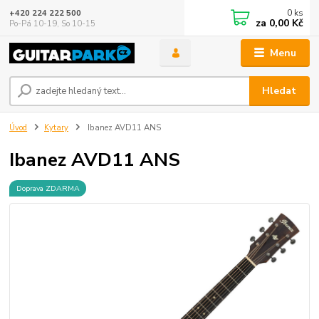
0
ks
+420 224 222 500
za
0,00 Kč
Po-Pá 10-19, So 10-15
Menu
Hledat
Úvod
Kytary
Ibanez AVD11 ANS
Ibanez AVD11 ANS
Doprava ZDARMA