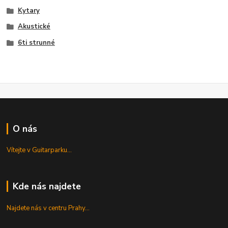
Kytary
Akustické
6ti strunné
O nás
Vítejte v Guitarparku...
Kde nás najdete
Najdete nás v centru Prahy...