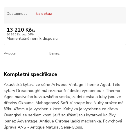
Dostupnost
Na dotaz
13 220 Kč
/
ks
10 926 Kč
bez DPH
Momentálně není k dispozici
Výrobce:
Ibanez
Kompletní specifikace
Akustická kytara ze série Artwood Vintage Thermo Aged. Tělo
kytary Dreadnought má rezonanční desku vyrobenou z Thermo
Aged masivního kavkazského smrku, zadní deska a luby jsou ze
dřeviny Okoume. Mahagonový Soft-V shape krk. Nultý pražec má
šířku 43mm a je vyroben z kosti. Kobylka je vyrobena ze dřeva
Ovangkol se sedlem kosti, jejíž součástí jsou kytarové kolíčky
Ibanez Advantage. Antique Chrome ladící mechanika. Povrchová
úprava ANS - Antique Natural Semi-Gloss.