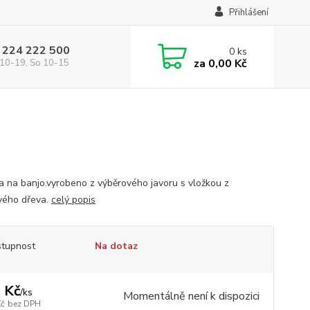
Přihlášení
 224 222 500
0
ks
za
0,00 Kč
10-19, So 10-15
a na banjo.vyrobeno z výběrového javoru s vložkou z
vého dřeva.
celý popis
tupnost
Na dotaz
 Kč
/
ks
Momentálně není k dispozici
Kč
bez DPH