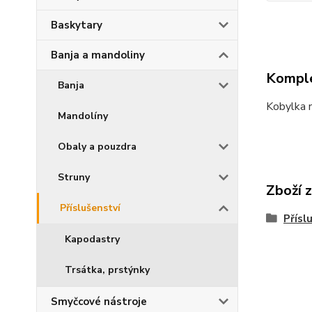
Baskytary
Banja a mandoliny
Komple
Banja
Kobylka n
Mandolíny
Obaly a pouzdra
Struny
Zboží 
Příslušenství
Přísl
Kapodastry
Trsátka, prstýnky
Smyčcové nástroje