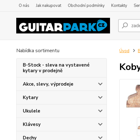
O nás
Jak nakupovat
Obchodní podmínky
Kontakty
Ser
Nabídka sortimentu
Úvod
B
Koby
B-Stock - sleva na vystavené
kytary v prodejně
Akce, slevy, výprodeje
Kytary
Ukulele
Klávesy
Dechy