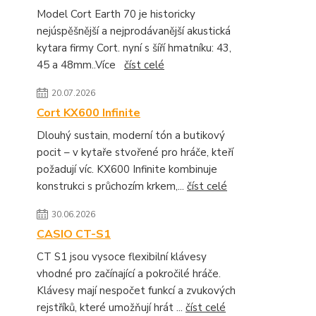
Model Cort Earth 70 je historicky
nejúspěšnější a nejprodávanější akustická
kytara firmy Cort. nyní s šíří hmatníku: 43,
45 a 48mm..Více
číst celé
20.07.2026
Cort KX600 Infinite
Dlouhý sustain, moderní tón a butikový
pocit – v kytaře stvořené pro hráče, kteří
požadují víc. KX600 Infinite kombinuje
konstrukci s průchozím krkem,...
číst celé
30.06.2026
CASIO CT-S1
CT S1 jsou vysoce flexibilní klávesy
vhodné pro začínající a pokročilé hráče.
Klávesy mají nespočet funkcí a zvukových
rejstříků, které umožňují hrát ...
číst celé