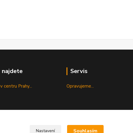
 najdete
Servis
v centru Prahy...
Opravujeme...
Souhlasím
Nastavení