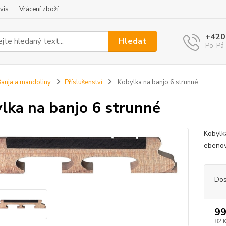
vis
Vrácení zboží
+420
Hledat
Po-Pá 
anja a mandoliny
Příslušenství
Kobylka na banjo 6 strunné
lka na banjo 6 strunné
Kobylk
ebeno
Dos
99
82 