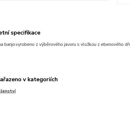
tní specifikace
a banjo.vyrobeno z výběrového javoru s vložkou z ebenového dř
zařazeno v kategoriích
ušenství