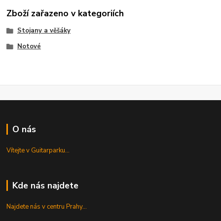
Zboží zařazeno v kategoriích
Stojany a věšáky
Notové
O nás
Vítejte v Guitarparku...
Kde nás najdete
Najdete nás v centru Prahy...