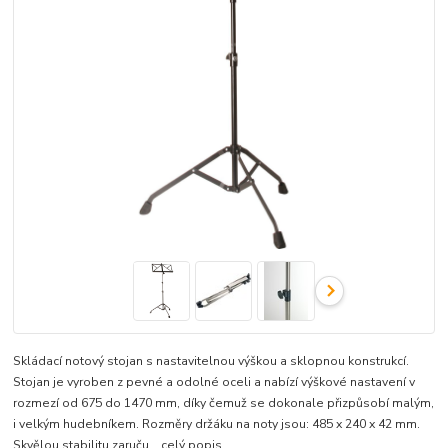
Skládací notový stojan s nastavitelnou výškou a sklopnou konstrukcí.
Stojan je vyroben z pevné a odolné oceli a nabízí výškové nastavení v
rozmezí od 675 do 1470 mm, díky čemuž se dokonale přizpůsobí malým,
i velkým hudebníkem. Rozměry držáku na noty jsou: 485 x 240 x 42 mm.
Skvělou stabilitu zaruču...
celý popis