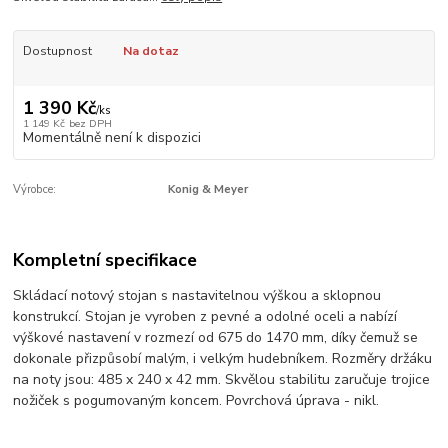
Dostupnost
Na dotaz
1 390 Kč
/
ks
1 149 Kč
bez DPH
Momentálně není k dispozici
Výrobce:
Konig & Meyer
Kompletní specifikace
Skládací notový stojan s nastavitelnou výškou a sklopnou
konstrukcí. Stojan je vyroben z pevné a odolné oceli a nabízí
výškové nastavení v rozmezí od 675 do 1470 mm, díky čemuž se
dokonale přizpůsobí malým, i velkým hudebníkem. Rozměry držáku
na noty jsou: 485 x 240 x 42 mm. Skvělou stabilitu zaručuje trojice
nožiček s pogumovaným koncem. Povrchová úprava - nikl.