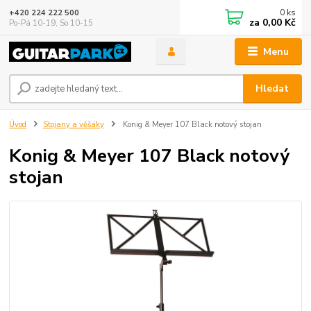
0
ks
+420 224 222 500
za
0,00 Kč
Po-Pá 10-19, So 10-15
Menu
Hledat
Úvod
Stojany a věšáky
Konig & Meyer 107 Black notový stojan
Konig & Meyer 107 Black notový
stojan