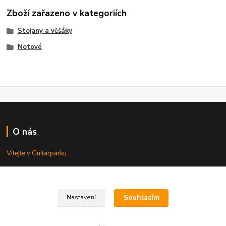
Zboží zařazeno v kategoriích
Stojany a věšáky
Notové
O nás
Vítejte v Guitarparku...
Kde nás najdete
Souhlasím
Nastavení
Najdete nás v centru Prahy...