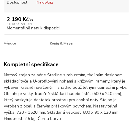
Dostupnost
Na dotaz
2 190 Kč
/
ks
1 810 Kč
bez DPH
Momentálně není k dispozici
Výrobce:
Konig & Meyer
Kompletní specifikace
Notový stojan ze série Starline s robustním, třídílným designem
skládací tyče a U-profilovými nohami s křížovými rameny, který je
vybaven krásně navrženými, snadno použitelnými upínacími prvky.
Obsahuje velký, tradičně skládací hudební stůl (500 x 240 mm),
který poskytuje dostatek prostoru pro osobní noty. Stojan je
vyroben z oceli s černým práškovým povrchem. Nastavitelná
výška: 720 - 1520 mm. Skládaná velikost: 680 x 90 x 120 mm.
Hmotnost: 2,5 kg. Černá barva.