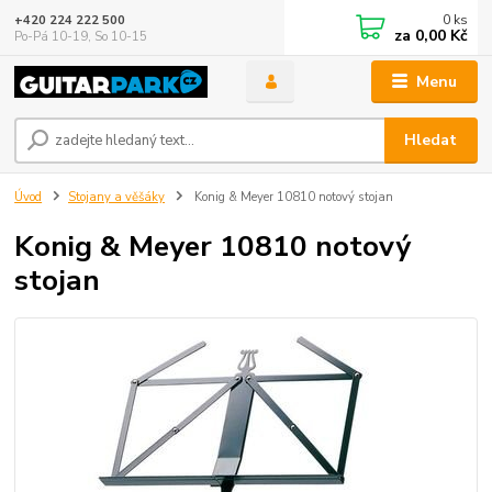
0
ks
+420 224 222 500
za
0,00 Kč
Po-Pá 10-19, So 10-15
Menu
Hledat
Úvod
Stojany a věšáky
Konig & Meyer 10810 notový stojan
Konig & Meyer 10810 notový
stojan