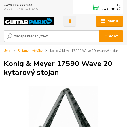
0
ks
+420 224 222 500
za
0,00 Kč
Po-Pá 10-19, So 10-15
Menu
Hledat
Úvod
Stojany a věšáky
Konig & Meyer 17590 Wave 20 kytarový stojan
Konig & Meyer 17590 Wave 20
kytarový stojan