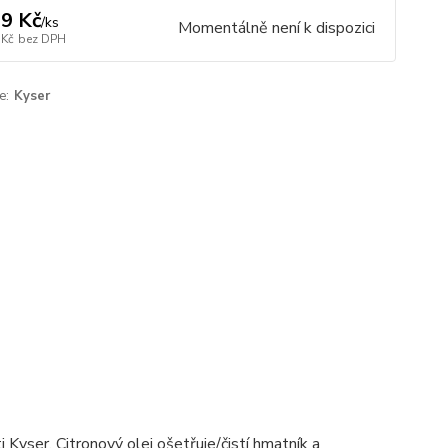
9 Kč
/
ks
Momentálně není k dispozici
 Kč
bez DPH
e:
Kyser
 Kyser. Citronový olej ošetřuje/čistí hmatník a