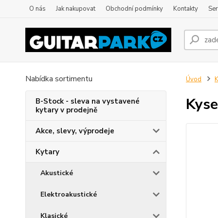
O nás
Jak nakupovat
Obchodní podmínky
Kontakty
Ser
Nabídka sortimentu
Úvod
K
Kyse
B-Stock - sleva na vystavené
kytary v prodejně
Akce, slevy, výprodeje
Kytary
Akustické
Elektroakustické
Klasické