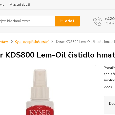
vis
Vrácení zboží
+420
Hledat
Po-Pá 
ytary
Kytarové příslušenství
Kyser KDS800 Lem-Oil čistidlo hmatní
r KDS800 Lem-Oil čistidlo hma
Prostř
společn
životno
popis
Dos