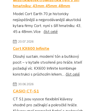
akustika/elektroakustika nyní s šíří
hmatníku: 43mm 45mm 48mm
Model Cort Earth 70 je historicky
nejúspěšnější a nejprodávanější akustická
kytara firmy Cort. nyní s šíří hmatníku: 43,
45 a 48mm..Více
číst celé
20.07.2026
Cort KX600 Infinite
Dlouhý sustain, moderní tón a butikový
pocit – v kytaře stvořené pro hráče, kteří
požadují víc. KX600 Infinite kombinuje
konstrukci s průchozím krkem,...
číst celé
30.06.2026
CASIO CT-S1
CT S1 jsou vysoce flexibilní klávesy
vhodné pro začínající a pokročilé hráče.