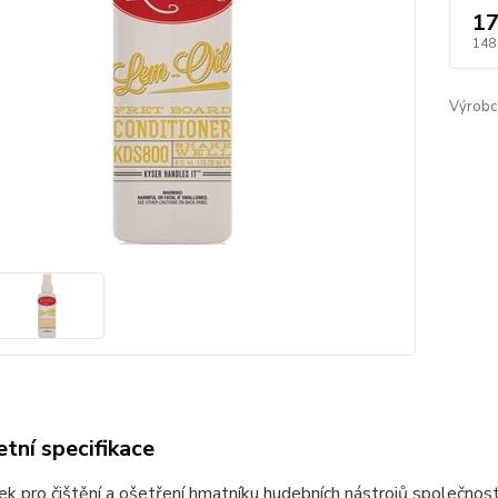
17
148
Výrobc
tní specifikace
k pro čištění a ošetření hmatníku hudebních nástrojů společnosti