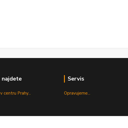
 najdete
Servis
v centru Prahy...
Opravujeme...