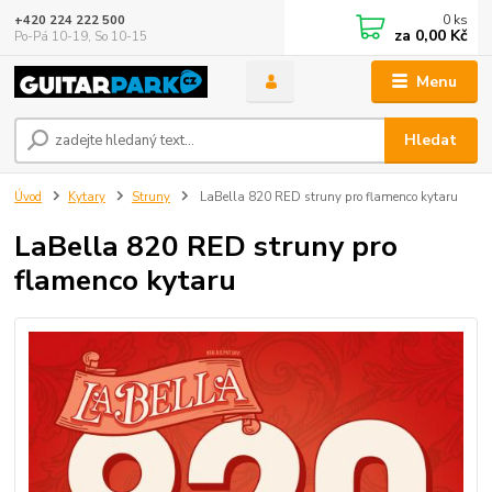
0
ks
+420 224 222 500
za
0,00 Kč
Po-Pá 10-19, So 10-15
Menu
Hledat
Úvod
Kytary
Struny
LaBella 820 RED struny pro flamenco kytaru
LaBella 820 RED struny pro
flamenco kytaru