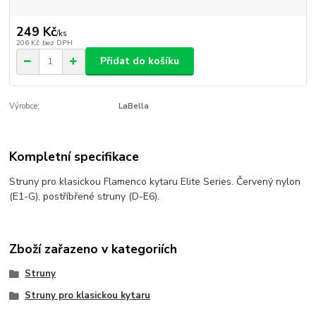
249 Kč
/
ks
206 Kč
bez DPH
Přidat do košíku
Výrobce:
LaBella
Kompletní specifikace
Struny pro klasickou Flamenco kytaru Elite Series. Červený nylon
(E1-G), postříbřené struny (D-E6).
Zboží zařazeno v kategoriích
Struny
Struny pro klasickou kytaru