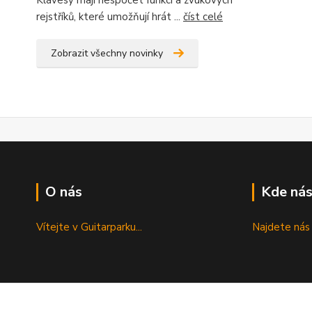
Klávesy mají nespočet funkcí a zvukových
rejstříků, které umožňují hrát ...
číst celé
Zobrazit všechny novinky
O nás
Kde nás
Vítejte v Guitarparku...
Najdete nás 