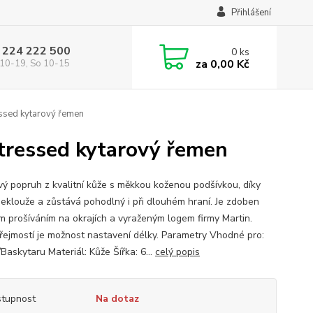
Přihlášení
 224 222 500
0
ks
za
0,00 Kč
10-19, So 10-15
essed kytarový řemen
stressed kytarový řemen
vý popruh z kvalitní kůže s měkkou koženou podšívkou, díky
neklouže a zůstává pohodlný i při dlouhém hraní. Je zdoben
ým prošíváním na okrajích a vyraženým logem firmy Martin.
ejmostí je možnost nastavení délky. Parametry Vhodné pro:
Baskytaru Materiál: Kůže Šířka: 6...
celý popis
tupnost
Na dotaz