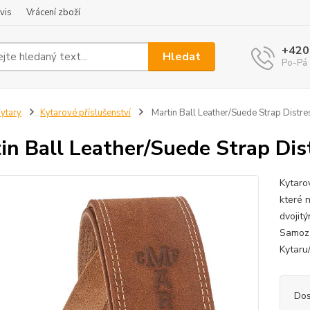
vis
Vrácení zboží
+420
Hledat
Po-Pá 
ytary
Kytarové příslušenství
Martin Ball Leather/Suede Strap Distr
in Ball Leather/Suede Strap Di
Kytaro
které 
dvojit
Samozř
Kytaru/
Dos