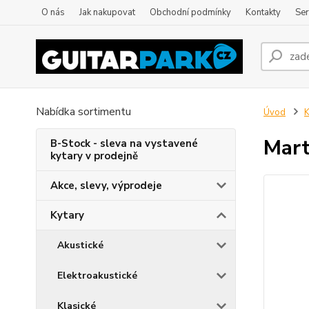
O nás
Jak nakupovat
Obchodní podmínky
Kontakty
Ser
Nabídka sortimentu
Úvod
K
Mart
B-Stock - sleva na vystavené
kytary v prodejně
Akce, slevy, výprodeje
Kytary
Akustické
Elektroakustické
Klasické