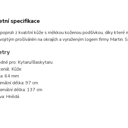
tní specifikace
popruh z kvalitní kůže s měkkou koženou podšívkou, díky které n
ojitým prošíváním na okrajích a vyraženým logem firmy Martin. 
etry
dné pro: Kytaru/Baskytaru
eriál: Kůže
ka: 64 mm
imální délka: 97 cm
imální délka: 137 cm
va: Hnědá