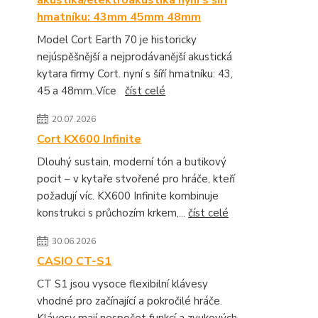
akustika/elektroakustika nyní s šíří
hmatníku: 43mm 45mm 48mm
Model Cort Earth 70 je historicky
nejúspěšnější a nejprodávanější akustická
kytara firmy Cort. nyní s šíří hmatníku: 43,
45 a 48mm..Více
číst celé
20.07.2026
Cort KX600 Infinite
Dlouhý sustain, moderní tón a butikový
pocit – v kytaře stvořené pro hráče, kteří
požadují víc. KX600 Infinite kombinuje
konstrukci s průchozím krkem,...
číst celé
30.06.2026
CASIO CT-S1
CT S1 jsou vysoce flexibilní klávesy
vhodné pro začínající a pokročilé hráče.