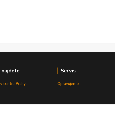
 najdete
Servis
v centru Prahy...
Opravujeme...