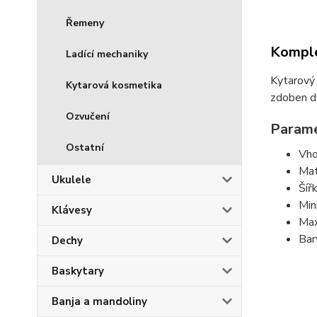
Řemeny
Komple
Ladící mechaniky
Kytarový 
Kytarová kosmetika
zdoben dv
Ozvučení
Param
Ostatní
Vho
Mat
Ukulele
Šíř
Min
Klávesy
Max
Bar
Dechy
Baskytary
Banja a mandoliny