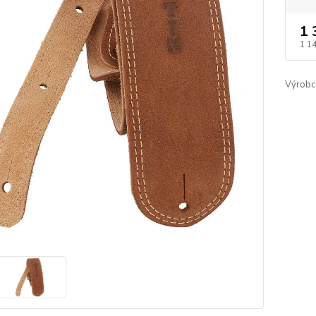
1 
1 1
Výrobc