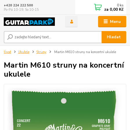
0
ks
+420 224 222 500
za
0,00 Kč
Po-Pá 10-19, So 10-15
Menu
Hledat
Úvod
Ukulele
Struny
Martin M610 struny na koncertní ukulele
Martin M610 struny na koncertní
ukulele