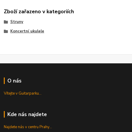
Zboží zařazeno v kategoriích
Struny
Koncertní ukulele
O nás
Vítejte v Guitarparku...
Kde nás najdete
Najdete nás v centru Prahy...