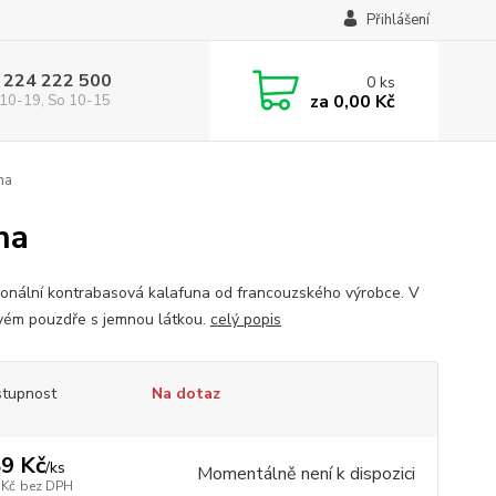
Přihlášení
 224 222 500
0
ks
za
0,00 Kč
10-19, So 10-15
na
na
ionální kontrabasová kalafuna od francouzského výrobce. V
vém pouzdře s jemnou látkou.
celý popis
tupnost
Na dotaz
9 Kč
/
ks
Momentálně není k dispozici
 Kč
bez DPH