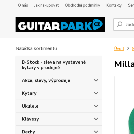
O nás
Jak nakupovat
Obchodní podmínky
Kontakty
Ser
Nabídka sortimentu
Úvod
S
Mill
B-Stock - sleva na vystavené
kytary v prodejně
Akce, slevy, výprodeje
Kytary
Ukulele
Klávesy
Dechy