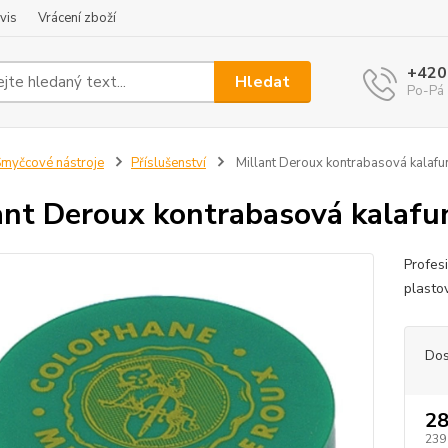
vis
Vrácení zboží
+420
Hledat
Po-Pá 
myčcové nástroje
Příslušenství
Millant Deroux kontrabasová kalafu
ant Deroux kontrabasová kalafu
Profes
plasto
Dos
28
239