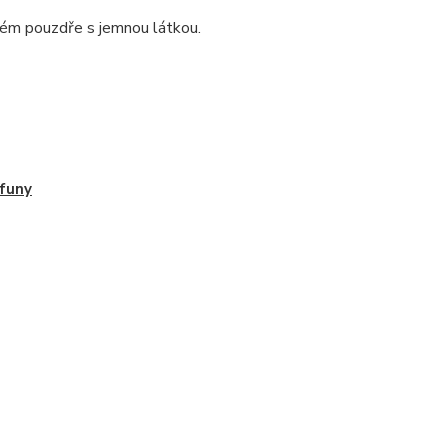
vém pouzdře s jemnou látkou.
funy