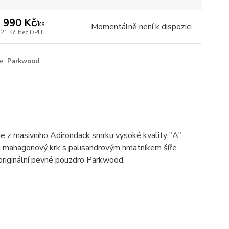
 990 Kč
/
ks
Momentálně není k dispozici
521 Kč
bez DPH
e:
Parkwood
je z masivního Adirondack smrku vysoké kvality "A"
 má mahagonový krk s palisandrovým hmatníkem šíře
 originální pevné pouzdro Parkwood.