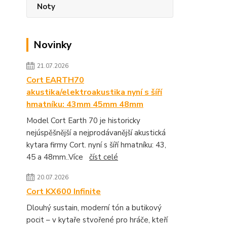
Noty
Novinky
21.07.2026
Cort EARTH70
akustika/elektroakustika nyní s šíří
hmatníku: 43mm 45mm 48mm
Model Cort Earth 70 je historicky
nejúspěšnější a nejprodávanější akustická
kytara firmy Cort. nyní s šíří hmatníku: 43,
45 a 48mm..Více
číst celé
20.07.2026
Cort KX600 Infinite
Dlouhý sustain, moderní tón a butikový
pocit – v kytaře stvořené pro hráče, kteří