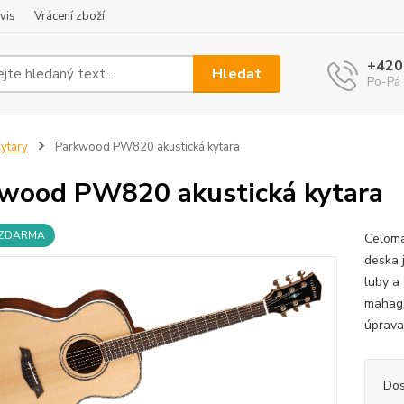
vis
Vrácení zboží
+420
Hledat
Po-Pá 
ytary
Parkwood PW820 akustická kytara
wood PW820 akustická kytara
 ZDARMA
Celoma
deska 
luby a 
mahago
úprava 
Dos