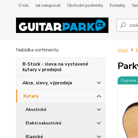
O nás
Jak nakupovat
Obchodní podmínky
Kontakty
Ser
Nabídka sortimentu
Úvod
K
Park
B-Stock - sleva na vystavené
kytary v prodejně
Doprava
Akce, slevy, výprodeje
Kytary
Akustické
Elektroakustické
Klasické