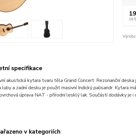
19
16 
Výrobc
tní specifikace
ní akustická kytara tvaru těla Grand Concert. Rezonanční deska 
 luby a zadní desku je použit masivní Indický palisandr. Kytara
rchová úprava NAT - přírodní lesklý lak. Součástí dodávky je i
zařazeno v kategoriích