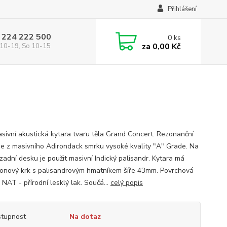
Přihlášení
 224 222 500
0
ks
za
0,00 Kč
10-19, So 10-15
sivní akustická kytara tvaru těla Grand Concert. Rezonanční
je z masivního Adirondack smrku vysoké kvality "A" Grade. Na
zadní desku je použit masivní Indický palisandr. Kytara má
nový krk s palisandrovým hmatníkem šíře 43mm. Povrchová
NAT - přírodní lesklý lak. Součá...
celý popis
tupnost
Na dotaz