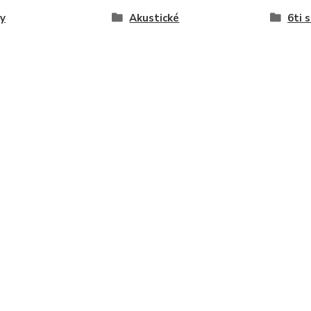
y
Akustické
6ti 