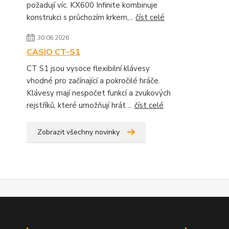
požadují víc. KX600 Infinite kombinuje
konstrukci s průchozím krkem,...
číst celé
30.06.2026
CASIO CT-S1
CT S1 jsou vysoce flexibilní klávesy
vhodné pro začínající a pokročilé hráče.
Klávesy mají nespočet funkcí a zvukových
rejstříků, které umožňují hrát ...
číst celé
Zobrazit všechny novinky