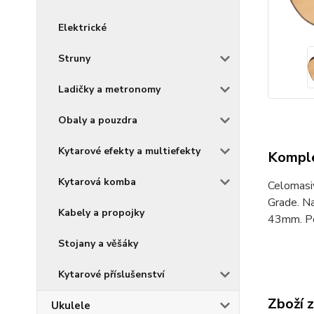
Elektrické
Struny
Ladičky a metronomy
Obaly a pouzdra
Kytarové efekty a multiefekty
Komple
Kytarová komba
Celomasiv
Grade. Na
Kabely a propojky
43mm. Pov
Stojany a věšáky
Kytarové příslušenství
Zboží 
Ukulele