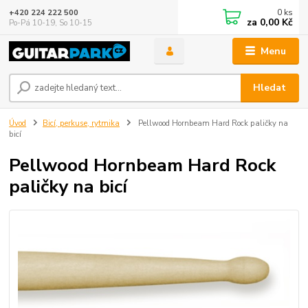
0
ks
+420 224 222 500
za
0,00 Kč
Po-Pá 10-19, So 10-15
Menu
Hledat
Úvod
Bicí, perkuse, rytmika
Pellwood Hornbeam Hard Rock paličky na
bicí
Pellwood Hornbeam Hard Rock
paličky na bicí