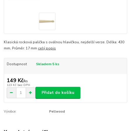
Klasická rocková palička s oválnou hlavičkou, nejdelší verze. Délka: 430
mm, Průměr: 17 mm
celý popis
Dostupnost
Skladem 5 ks
149 Kč
/
ks
123 Kč
bez DPH
Přidat do košíku
Výrobce:
Pellwood